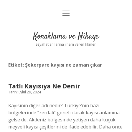
menüyü
Anasayfa
aç
Gizlilik Politikası
Konaklama ve Hikaye
Yasal Uyarı
Seyahat anılarına ilham veren fikirler!
Hakkımızda
Etiket:
Şekerpare kayısı ne zaman çıkar
Tatlı Kayısıya Ne Denir
Tarih: Eylül 29, 2024
Kayısının diğer adı nedir? Türkiye’nin bazı
bölgelerinde “zerdali” genel olarak kayısı anlamına
gelse de, Akdeniz bölgesinde yetişen daha küçük
meyveli kayısı çeşitlerini de ifade edebilir. Daha önce