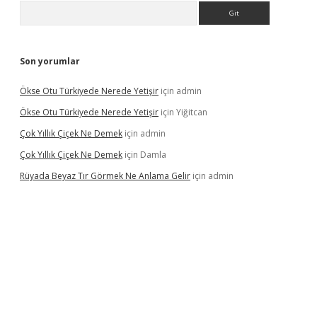
Arama
Son yorumlar
Ökse Otu Türkiyede Nerede Yetişir
için
admin
Ökse Otu Türkiyede Nerede Yetişir
için
Yiğitcan
Çok Yıllık Çiçek Ne Demek
için
admin
Çok Yıllık Çiçek Ne Demek
için
Damla
Rüyada Beyaz Tır Görmek Ne Anlama Gelir
için
admin
no giriş
www.betexper.xyz/