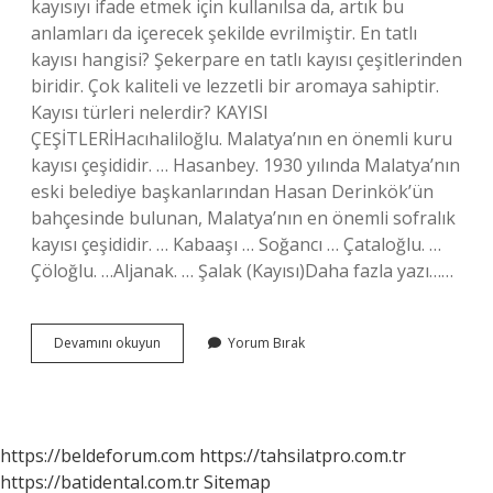
kayısıyı ifade etmek için kullanılsa da, artık bu
anlamları da içerecek şekilde evrilmiştir. En tatlı
kayısı hangisi? Şekerpare en tatlı kayısı çeşitlerinden
biridir. Çok kaliteli ve lezzetli bir aromaya sahiptir.
Kayısı türleri nelerdir? KAYISI
ÇEŞİTLERİHacıhaliloğlu. Malatya’nın en önemli kuru
kayısı çeşididir. … Hasanbey. 1930 yılında Malatya’nın
eski belediye başkanlarından Hasan Derinkök’ün
bahçesinde bulunan, Malatya’nın en önemli sofralık
kayısı çeşididir. … Kabaaşı … Soğancı … Çataloğlu. …
Çöloğlu. …Aljanak. … Şalak (Kayısı)Daha fazla yazı……
Tatlı
Devamını okuyun
Yorum Bırak
Kayısıya
Ne
Denir
https://beldeforum.com
https://tahsilatpro.com.tr
https://batidental.com.tr
Sitemap