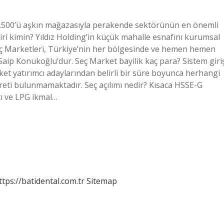
2.500’ü aşkın mağazasıyla perakende sektörünün en önemli
ri kimin? Yıldız Holding’in küçük mahalle esnafını kurumsal
eç Marketleri, Türkiye’nin her bölgesinde ve hemen hemen
 Saip Konukoğlu’dur. Seç Market bayilik kaç para? Sistem giri
arket yatırımcı adaylarından belirli bir süre boyunca herhangi
creti bulunmamaktadır. Seç açılımı nedir? Kısaca HSSE-G
tı ve LPG ikmal…
ttps://batidental.com.tr
Sitemap