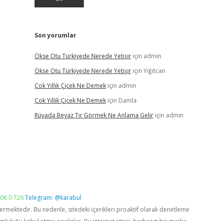
Son yorumlar
Ökse Otu Türkiyede Nerede Yetişir
için
admin
Ökse Otu Türkiyede Nerede Yetişir
için
Yiğitcan
Çok Yıllık Çiçek Ne Demek
için
admin
Çok Yıllık Çiçek Ne Demek
için
Damla
Rüyada Beyaz Tır Görmek Ne Anlama Gelir
için
admin
06 0 726
Telegram: @karabul
vermektedir. Bu nedenle, sitedeki içerikleri proaktif olarak denetleme