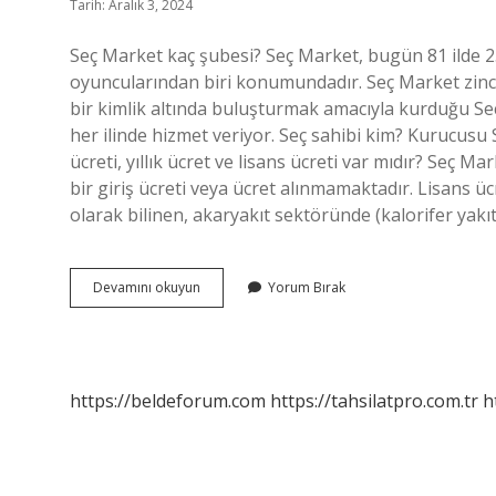
Tarih: Aralık 3, 2024
Seç Market kaç şubesi? Seç Market, bugün 81 ilde 
oyuncularından biri konumundadır. Seç Market zinci
bir kimlik altında buluşturmak amacıyla kurduğu S
her ilinde hizmet veriyor. Seç sahibi kim? Kurucusu
ücreti, yıllık ücret ve lisans ücreti var mıdır? Seç M
bir giriş ücreti veya ücret alınmamaktadır. Lisans ü
olarak bilinen, akaryakıt sektöründe (kalorifer yakı
Seç
Devamını okuyun
Yorum Bırak
Market
Kaç
Mağazası
Var
https://beldeforum.com
https://tahsilatpro.com.tr
h