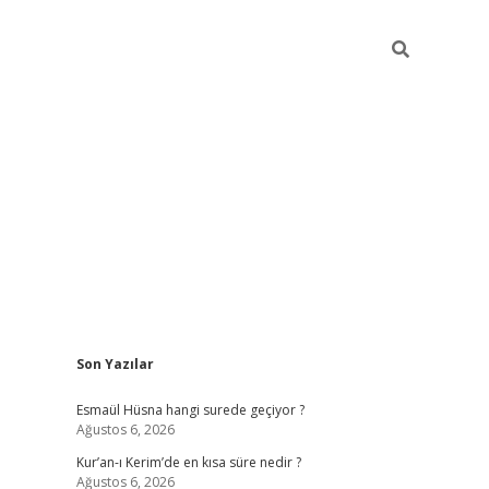
Sidebar
Son Yazılar
ilbet yeni giriş
ilbet giriş
vdcasino giriş
w
Esmaül Hüsna hangi surede geçiyor ?
Ağustos 6, 2026
Kur’an-ı Kerim’de en kısa süre nedir ?
Ağustos 6, 2026