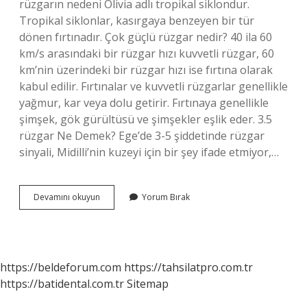
rüzgarın nedeni Olivia adlı tropikal siklondur.
Tropikal siklonlar, kasırgaya benzeyen bir tür
dönen fırtınadır. Çok güçlü rüzgar nedir? 40 ila 60
km/s arasındaki bir rüzgar hızı kuvvetli rüzgar, 60
km’nin üzerindeki bir rüzgar hızı ise fırtına olarak
kabul edilir. Fırtınalar ve kuvvetli rüzgarlar genellikle
yağmur, kar veya dolu getirir. Fırtınaya genellikle
şimşek, gök gürültüsü ve şimşekler eşlik eder. 3.5
rüzgar Ne Demek? Ege’de 3-5 şiddetinde rüzgar
sinyali, Midilli’nin kuzeyi için bir şey ifade etmiyor,…
Hangi
Devamını okuyun
Yorum Bırak
Rüzgar
Şiddetlidir
https://beldeforum.com
https://tahsilatpro.com.tr
https://batidental.com.tr
Sitemap