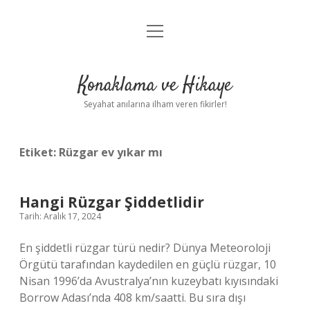
menüyü
Anasayfa
aç
Gizlilik Politikası
Konaklama ve Hikaye
Yasal Uyarı
Seyahat anılarına ilham veren fikirler!
Hakkımızda
Etiket:
Rüzgar ev yıkar mı
Hangi Rüzgar Şiddetlidir
Tarih: Aralık 17, 2024
En şiddetli rüzgar türü nedir? Dünya Meteoroloji
Örgütü tarafından kaydedilen en güçlü rüzgar, 10
Nisan 1996’da Avustralya’nın kuzeybatı kıyısındaki
Borrow Adası’nda 408 km/saatti. Bu sıra dışı