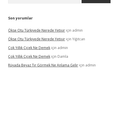
Son yorumlar
Ökse Otu Türkiyede Nerede Yetişir
için
admin
Ökse Otu Türkiyede Nerede Yetişir
için
Yiğitcan
Çok Yıllık Çiçek Ne Demek
için
admin
Çok Yıllık Çiçek Ne Demek
için
Damla
Rüyada Beyaz Tır Görmek Ne Anlama Gelir
için
admin
no giriş
www.betexper.xyz/