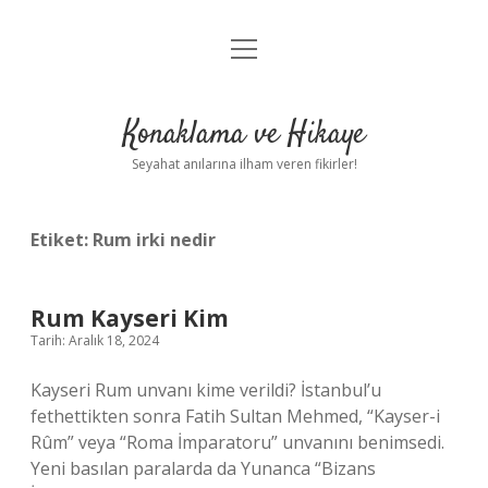
menüyü
Anasayfa
aç
Gizlilik Politikası
Konaklama ve Hikaye
Yasal Uyarı
Seyahat anılarına ilham veren fikirler!
Hakkımızda
Etiket:
Rum irki nedir
Rum Kayseri Kim
Tarih: Aralık 18, 2024
Kayseri Rum unvanı kime verildi? İstanbul’u
fethettikten sonra Fatih Sultan Mehmed, “Kayser-i
Rûm” veya “Roma İmparatoru” unvanını benimsedi.
Yeni basılan paralarda da Yunanca “Bizans