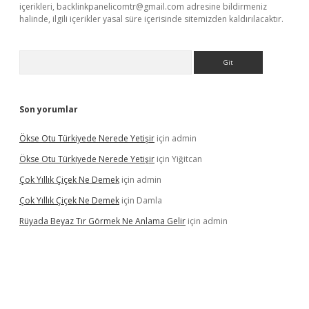
içerikleri,
backlinkpanelicomtr@gmail.com
adresine bildirmeniz
halinde, ilgili içerikler yasal süre içerisinde sitemizden kaldırılacaktır.
Arama
Son yorumlar
Ökse Otu Türkiyede Nerede Yetişir
için
admin
Ökse Otu Türkiyede Nerede Yetişir
için
Yiğitcan
Çok Yıllık Çiçek Ne Demek
için
admin
Çok Yıllık Çiçek Ne Demek
için
Damla
Rüyada Beyaz Tır Görmek Ne Anlama Gelir
için
admin