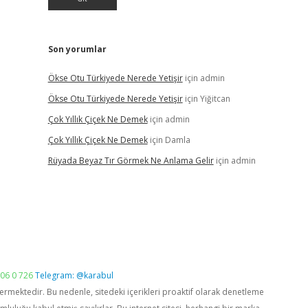
Son yorumlar
Ökse Otu Türkiyede Nerede Yetişir
için
admin
Ökse Otu Türkiyede Nerede Yetişir
için
Yiğitcan
Çok Yıllık Çiçek Ne Demek
için
admin
Çok Yıllık Çiçek Ne Demek
için
Damla
Rüyada Beyaz Tır Görmek Ne Anlama Gelir
için
admin
06 0 726
Telegram: @karabul
vermektedir. Bu nedenle, sitedeki içerikleri proaktif olarak denetleme