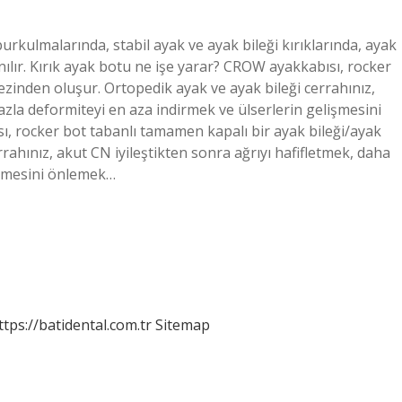
rkulmalarında, stabil ayak ve ayak bileği kırıklarında, ayak
ılır. Kırık ayak botu ne işe yarar? CROW ayakkabısı, rocker
ezinden oluşur. Ortopedik ayak ve ayak bileği cerrahınız,
fazla deformiteyi en aza indirmek ve ülserlerin gelişmesini
ı, rocker bot tabanlı tamamen kapalı bir ayak bileği/ayak
rahınız, akut CN iyileştikten sonra ağrıyı hafifletmek, daha
lişmesini önlemek…
ttps://batidental.com.tr
Sitemap