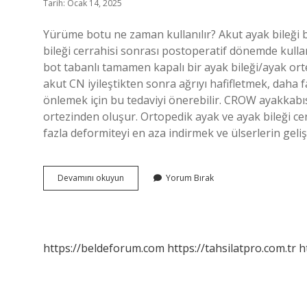
Tarih: Ocak 14, 2025
Yürüme botu ne zaman kullanılır? Akut ayak bileği bu
bileği cerrahisi sonrası postoperatif dönemde kullan
bot tabanlı tamamen kapalı bir ayak bileği/ayak ort
akut CN iyileştikten sonra ağrıyı hafifletmek, daha 
önlemek için bu tedaviyi önerebilir. CROW ayakkabıs
ortezinden oluşur. Ortopedik ayak ve ayak bileği cer
fazla deformiteyi en aza indirmek ve ülserlerin ge
Ayak
Devamını okuyun
Yorum Bırak
Botu
Ne
Işe
Yarar
https://beldeforum.com
https://tahsilatpro.com.tr
h