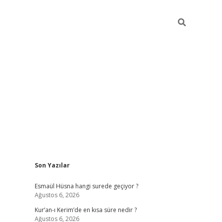
Sidebar
Son Yazılar
ilbet yeni giriş
ilbet giriş
vdc
Esmaül Hüsna hangi surede geçiyor ?
Ağustos 6, 2026
Kur’an-ı Kerim’de en kısa süre nedir ?
Ağustos 6, 2026