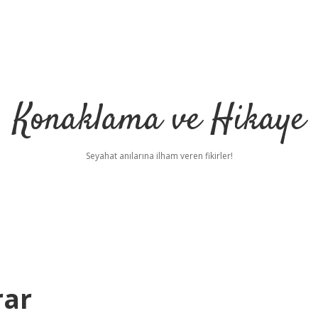
Konaklama ve Hikaye
Seyahat anılarına ilham veren fikirler!
rar