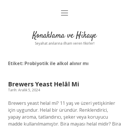
menüyü
Anasayfa
aç
Gizlilik Politikası
Konaklama ve Hikaye
Yasal Uyarı
Seyahat anılarına ilham veren fikirler!
Hakkımızda
Etiket:
Probiyotik ile alkol alınır mı
Brewers Yeast Helâl Mi
Tarih: Aralık 5, 2024
Brewers yeast helal mi? 11 yaş ve üzeri yetişkinler
için uygundur. Helal bir üründür. Renklendirici,
yapay aroma, tatlandırıcı, şeker veya koruyucu
madde kullanılmamıştır. Bira mayası helal midir? Bira