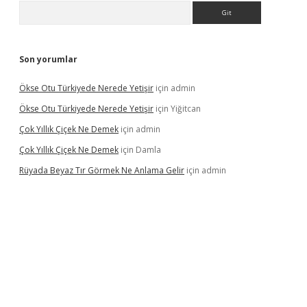
Arama
Son yorumlar
Ökse Otu Türkiyede Nerede Yetişir
için
admin
Ökse Otu Türkiyede Nerede Yetişir
için
Yiğitcan
Çok Yıllık Çiçek Ne Demek
için
admin
Çok Yıllık Çiçek Ne Demek
için
Damla
Rüyada Beyaz Tır Görmek Ne Anlama Gelir
için
admin
xyz/