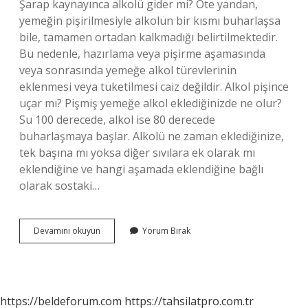
Şarap kaynayınca alkolü gider mi? Öte yandan,
yemeğin pişirilmesiyle alkolün bir kısmı buharlaşsa
bile, tamamen ortadan kalkmadığı belirtilmektedir.
Bu nedenle, hazırlama veya pişirme aşamasında
veya sonrasında yemeğe alkol türevlerinin
eklenmesi veya tüketilmesi caiz değildir. Alkol pişince
uçar mı? Pişmiş yemeğe alkol eklediğinizde ne olur?
Su 100 derecede, alkol ise 80 derecede
buharlaşmaya başlar. Alkolü ne zaman eklediğinize,
tek başına mı yoksa diğer sıvılara ek olarak mı
eklendiğine ve hangi aşamada eklendiğine bağlı
olarak sostaki…
Şarap
Devamını okuyun
Yorum Bırak
Pişince
Alkol
Uçar
Mı
https://beldeforum.com
https://tahsilatpro.com.tr