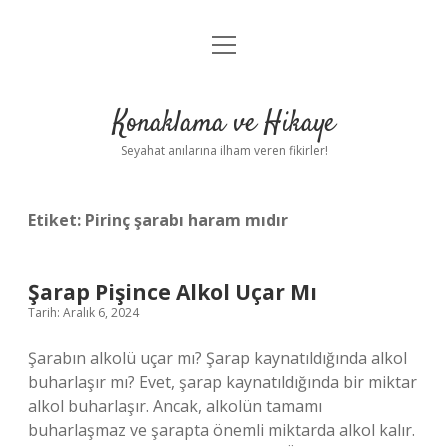
menüyü
Anasayfa
aç
Gizlilik Politikası
Konaklama ve Hikaye
Yasal Uyarı
Seyahat anılarına ilham veren fikirler!
Hakkımızda
Etiket:
Pirinç şarabı haram mıdır
Şarap Pişince Alkol Uçar Mı
Tarih: Aralık 6, 2024
Şarabın alkolü uçar mı? Şarap kaynatıldığında alkol
buharlaşır mı? Evet, şarap kaynatıldığında bir miktar
alkol buharlaşır. Ancak, alkolün tamamı
buharlaşmaz ve şarapta önemli miktarda alkol kalır.