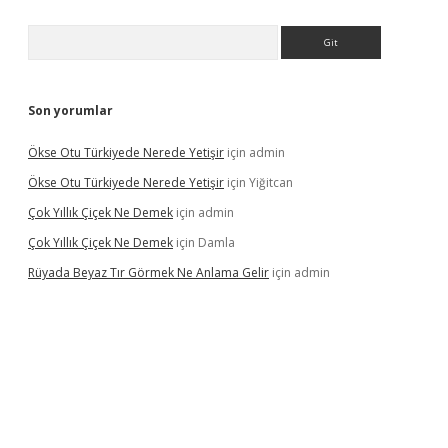
Arama
Son yorumlar
Ökse Otu Türkiyede Nerede Yetişir
için
admin
Ökse Otu Türkiyede Nerede Yetişir
için
Yiğitcan
Çok Yıllık Çiçek Ne Demek
için
admin
Çok Yıllık Çiçek Ne Demek
için
Damla
Rüyada Beyaz Tır Görmek Ne Anlama Gelir
için
admin
riş
vdcasino giriş
www.betexper.xyz/