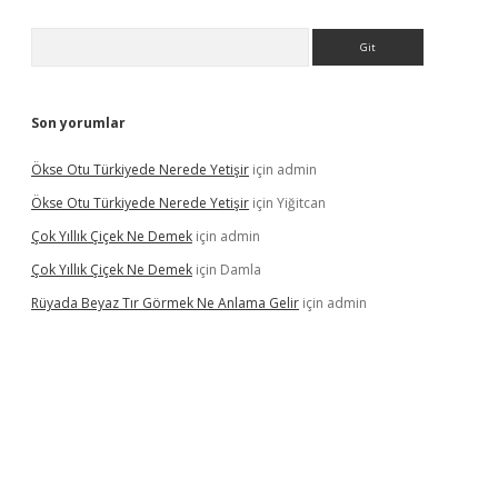
Arama
Son yorumlar
Ökse Otu Türkiyede Nerede Yetişir
için
admin
Ökse Otu Türkiyede Nerede Yetişir
için
Yiğitcan
Çok Yıllık Çiçek Ne Demek
için
admin
Çok Yıllık Çiçek Ne Demek
için
Damla
Rüyada Beyaz Tır Görmek Ne Anlama Gelir
için
admin
no giriş
www.betexper.xyz/