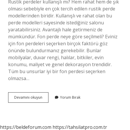
Rustik perdeler kullanışlı mı? Hem rahat hem de şık
olması sebebiyle en çok tercih edilen rustik perde
modellerinden biridir. Kullanışlı ve rahat olan bu
perde modelleri sayesinde istediğiniz salonu
yaratabilirsiniz. Avantajlı hale getirmeniz de
mümkündür. Fon perde neye göre seçilmeli? Eviniz
için fon perdeleri seçerken birçok faktörü göz
önünde bulundurmanız gerekebilir. Bunlar
mobilyalar, duvar rengi, halılar, bitkiler, evin
konumu, maliyet ve genel dekorasyon trendidir.
Tüm bu unsurlar iyi bir fon perdesi seçerken
olmazsa…
Rustik
Devamını okuyun
Yorum Bırak
Fon
Perde
Ne
Demek
https://beldeforum.com
https://tahsilatpro.com.tr