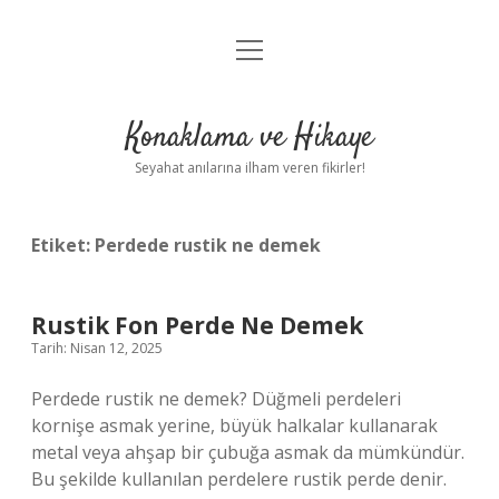
menüyü
Anasayfa
aç
Gizlilik Politikası
Konaklama ve Hikaye
Yasal Uyarı
Seyahat anılarına ilham veren fikirler!
Hakkımızda
Etiket:
Perdede rustik ne demek
Rustik Fon Perde Ne Demek
Tarih: Nisan 12, 2025
Perdede rustik ne demek? Düğmeli perdeleri
kornişe asmak yerine, büyük halkalar kullanarak
metal veya ahşap bir çubuğa asmak da mümkündür.
Bu şekilde kullanılan perdelere rustik perde denir.