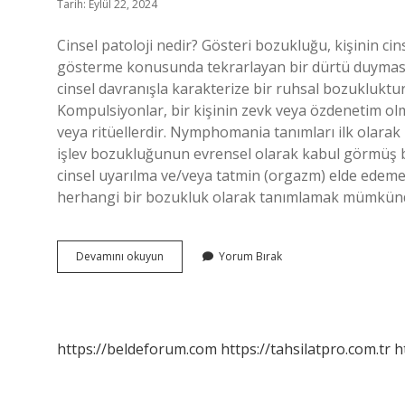
Tarih: Eylül 22, 2024
Cinsel patoloji nedir? Gösteri bozukluğu, kişinin ci
gösterme konusunda tekrarlayan bir dürtü duyması
cinsel davranışla karakterize bir ruhsal bozukluktur.
Kompulsiyonlar, bir kişinin zevk veya özdenetim ol
veya ritüellerdir. Nymphomania tanımları ilk olarak 1
işlev bozukluğunun evrensel olarak kabul görmüş bi
cinsel uyarılma ve/veya tatmin (orgazm) elde edem
herhangi bir bozukluk olarak tanımlamak mümkündü
Patolojik
Devamını okuyun
Yorum Bırak
Cinsellik
Ne
Demek
https://beldeforum.com
https://tahsilatpro.com.tr
h