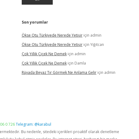
Son yorumlar
Ökse Otu Türkiyede Nerede Yetişir
için
admin
Ökse Otu Türkiyede Nerede Yetişir
için
Yiğitcan
Çok Yıllık Çiçek Ne Demek
için
admin
Çok Yıllık Çiçek Ne Demek
için
Damla
Rüyada Beyaz Tır Görmek Ne Anlama Gelir
için
admin
06 0 726
Telegram: @karabul
vermektedir. Bu nedenle, sitedeki içerikleri proaktif olarak denetleme