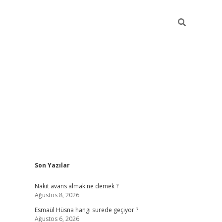
Sidebar
Son Yazılar
ilbet yeni giriş
ilbet giriş
vdcasino giriş
w
Nakit avans almak ne demek ?
Ağustos 8, 2026
Esmaül Hüsna hangi surede geçiyor ?
Ağustos 6, 2026