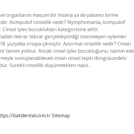
nsel organlarını masum bir insana ya da yabancı birine
dır. Kompulsif cinsellik nedir? Nymphomania, kompulsif
 Cinsel işlev bozuklukları kategorisine aittir.
madan tekrar tekrar gerçekleştirdiği istenmeyen eylemler
8. yüzyılda ortaya çıkmıştır. Anormal cinsellik nedir? Cinsel
r tanımı yoktur. Ancak cinsel işlev bozukluğunu, tatmin edic
emeyle sonuçlanabilecek insan cinsel tepki döngüsündeki
r. Sürekli cinsellik düşünmekten nasıl…
ttps://batidental.com.tr
Sitemap