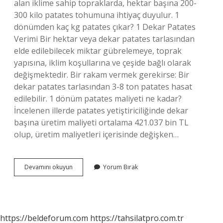
alan iklime sahip topraklarda, hektar başına 200-
300 kilo patates tohumuna ihtiyaç duyulur. 1
dönümden kaç kg patates çıkar? 1 Dekar Patates
Verimi Bir hektar veya dekar patates tarlasından
elde edilebilecek miktar gübrelemeye, toprak
yapısına, iklim koşullarına ve çeşide bağlı olarak
değişmektedir. Bir rakam vermek gerekirse: Bir
dekar patates tarlasından 3-8 ton patates hasat
edilebilir. 1 dönüm patates maliyeti ne kadar?
İncelenen illerde patates yetiştiriciliğinde dekar
başına üretim maliyeti ortalama 421.037 bin TL
olup, üretim maliyetleri içerisinde değişken…
2
Devamını okuyun
Yorum Bırak
Dönüm
Tarladan
Kaç
Ton
Patates
https://beldeforum.com
https://tahsilatpro.com.tr
Çıkar