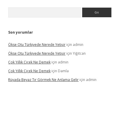
Arama
Son yorumlar
Ökse Otu Türkiyede Nerede Yetişir
için
admin
Ökse Otu Türkiyede Nerede Yetişir
için
Yiğitcan
Çok Yıllık Çiçek Ne Demek
için
admin
Çok Yıllık Çiçek Ne Demek
için
Damla
Rüyada Beyaz Tır Görmek Ne Anlama Gelir
için
admin
no giriş
www.betexper.xyz/