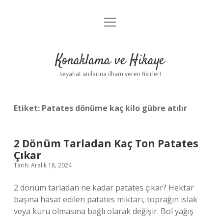
menüyü
Anasayfa
aç
Gizlilik Politikası
Konaklama ve Hikaye
Yasal Uyarı
Seyahat anılarına ilham veren fikirler!
Hakkımızda
Etiket:
Patates dönüme kaç kilo gübre atılır
2 Dönüm Tarladan Kaç Ton Patates
Çıkar
Tarih: Aralık 18, 2024
2 dönüm tarladan ne kadar patates çıkar? Hektar
başına hasat edilen patates miktarı, toprağın ıslak
veya kuru olmasına bağlı olarak değişir. Bol yağış