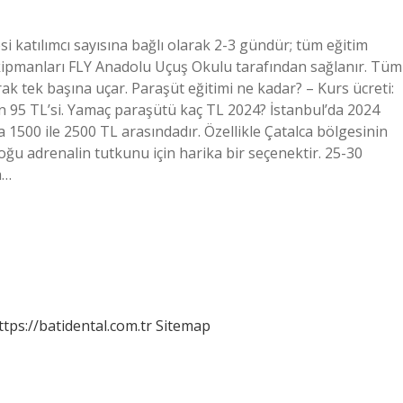
si katılımcı sayısına bağlı olarak 2-3 gündür; tüm eğitim
ekipmanları FLY Anadolu Uçuş Okulu tarafından sağlanır. Tüm
k tek başına uçar. Paraşüt eğitimi ne kadar? – Kurs ücreti:
n 95 TL’si. Yamaç paraşütü kaç TL 2024? İstanbul’da 2024
a 1500 ile 2500 TL arasındadır. Özellikle Çatalca bölgesinin
u adrenalin tutkunu için harika bir seçenektir. 25-30
a…
ttps://batidental.com.tr
Sitemap