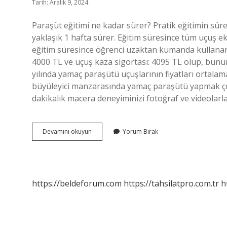
Tarih: Aralık 9, 2024
Paraşüt eğitimi ne kadar sürer? Pratik eğitimin süre
yaklaşık 1 hafta sürer. Eğitim süresince tüm uçuş 
eğitim süresince öğrenci uzaktan kumanda kullanara
4000 TL ve uçuş kaza sigortası: 4095 TL olup, bunu
yılında yamaç paraşütü uçuşlarının fiyatları ortalam
büyüleyici manzarasında yamaç paraşütü yapmak çoğ
dakikalık macera deneyiminizi fotoğraf ve videolarl
Paraşüt
Devamını okuyun
Yorum Bırak
Eğitimi
Kaç
Ay
https://beldeforum.com
https://tahsilatpro.com.tr
h