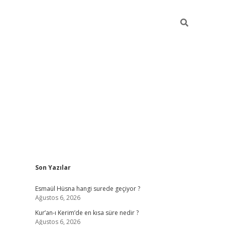
Sidebar
Son Yazılar
ilbet yeni giriş
ilbet giriş
vdcasino giriş
w
Esmaül Hüsna hangi surede geçiyor ?
Ağustos 6, 2026
Kur’an-ı Kerim’de en kısa süre nedir ?
Ağustos 6, 2026