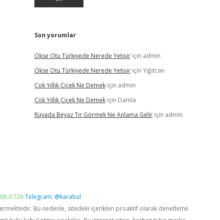
Son yorumlar
Ökse Otu Türkiyede Nerede Yetişir
için
admin
Ökse Otu Türkiyede Nerede Yetişir
için
Yiğitcan
Çok Yıllık Çiçek Ne Demek
için
admin
Çok Yıllık Çiçek Ne Demek
için
Damla
Rüyada Beyaz Tır Görmek Ne Anlama Gelir
için
admin
06 0 726
Telegram: @karabul
vermektedir. Bu nedenle, sitedeki içerikleri proaktif olarak denetleme