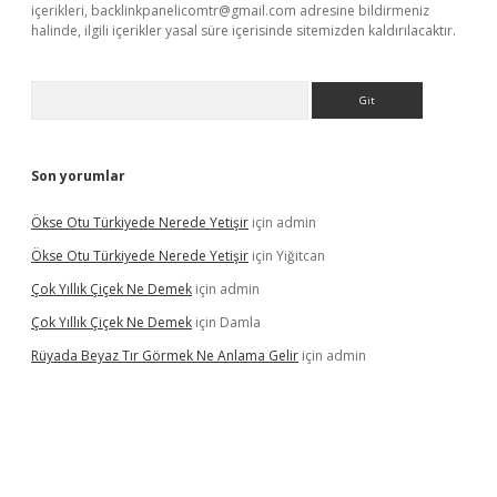
içerikleri,
backlinkpanelicomtr@gmail.com
adresine bildirmeniz
halinde, ilgili içerikler yasal süre içerisinde sitemizden kaldırılacaktır.
Arama
Son yorumlar
Ökse Otu Türkiyede Nerede Yetişir
için
admin
Ökse Otu Türkiyede Nerede Yetişir
için
Yiğitcan
Çok Yıllık Çiçek Ne Demek
için
admin
Çok Yıllık Çiçek Ne Demek
için
Damla
Rüyada Beyaz Tır Görmek Ne Anlama Gelir
için
admin