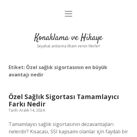
menüyü
Anasayfa
aç
Gizlilik Politikası
Konaklama ve Hikaye
Yasal Uyarı
Seyahat anılarına ilham veren fikirler!
Hakkımızda
Etiket:
Özel sağlık sigortasının en büyük
avantajı nedir
Özel Sağlık Sigortası Tamamlayıcı
Farkı Nedir
Tarih: Aralık 14, 2024
Tamamlayıcı sağlık sigortasının dezavantajları
nelerdir? Kısacası, SSI kapsamı olanlar için faydalı bir