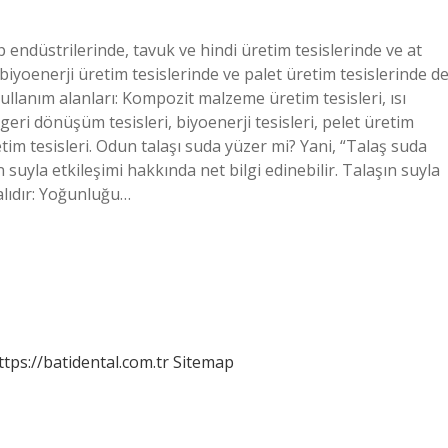
endüstrilerinde, tavuk ve hindi üretim tesislerinde ve at
ca biyoenerji üretim tesislerinde ve palet üretim tesislerinde d
 kullanım alanları: Kompozit malzeme üretim tesisleri, ısı
, geri dönüşüm tesisleri, biyoenerji tesisleri, pelet üretim
im tesisleri. Odun talaşı suda yüzer mi? Yani, “Talaş suda
suyla etkileşimi hakkında net bilgi edinebilir. Talaşın suyla
malıdır: Yoğunluğu…
ttps://batidental.com.tr
Sitemap