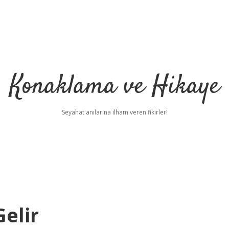
Konaklama ve Hikaye
Seyahat anılarına ilham veren fikirler!
elir