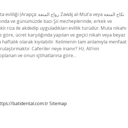
wāj al-Mut’a veya نكاح المتعة
nda ve günümüzde bazı Şii mezheplerinde, erkek ve
lıklı rıza ile akdedip uyguladıkları evlilik türüdür. Muta nikahı
e göre, ücret karşılığında yapılan ve geçici nikah veya beyaz
ya haftalık olarak kıyılabilir. Kelimenin tam anlamıyla menfaat
laştırmaktır. Caferiler neye inanır? Hz. Ali’nin
 toplanan ve onun içtihatlarına göre…
ttps://batidental.com.tr
Sitemap