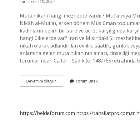
Tarih: Ekim 10, 2024
Muta nikahı hangi mezhepte vardır? Mut’a veya Muta evliliği (Arapça: زواج المتعة Za
Nikāh al-Mut’a), erken dönem Müslüman toplumları
kadınların belirli bir süre ve ücret karşılığında karşı
hangi ülkelerde var? İran ve Mısır’daki Şii mezhebin
nikah olarak adlandırılan evlilik, saatlik, günlük ve
anlamına gelen muta nikahının amacı, cinselliği meşru
torunlarından Câ’fer-i Sâdık (ö. 148/765) etrafında
Caferilikte
Devamını okuyun
Yorum Bırak
Muta
Nikahı
Var
Mıdır
https://beldeforum.com
https://tahsilatpro.com.tr
h