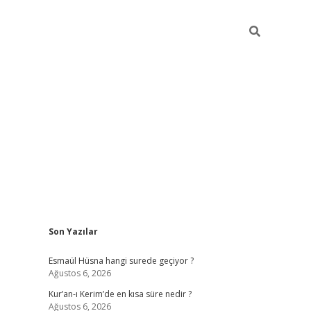
Sidebar
Son Yazılar
ilbet yeni giriş
ilbet giriş
vdcasino giriş
Esmaül Hüsna hangi surede geçiyor ?
Ağustos 6, 2026
Kur’an-ı Kerim’de en kısa süre nedir ?
Ağustos 6, 2026