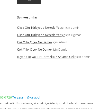
Son yorumlar
Ökse Otu Türkiyede Nerede Yetişir
için
admin
Ökse Otu Türkiyede Nerede Yetişir
için
Yiğitcan
Çok Yıllık Çiçek Ne Demek
için
admin
Çok Yıllık Çiçek Ne Demek
için
Damla
Rüyada Beyaz Tır Görmek Ne Anlama Gelir
için
admin
06 0 726
Telegram: @karabul
vermektedir. Bu nedenle, sitedeki içerikleri proaktif olarak denetleme