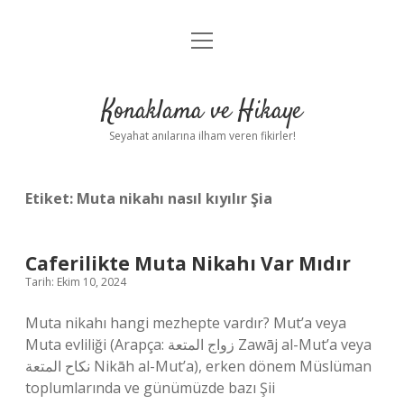
menüyü
Anasayfa
aç
Gizlilik Politikası
Konaklama ve Hikaye
Yasal Uyarı
Seyahat anılarına ilham veren fikirler!
Hakkımızda
Etiket:
Muta nikahı nasıl kıyılır Şia
Caferilikte Muta Nikahı Var Mıdır
Tarih: Ekim 10, 2024
Muta nikahı hangi mezhepte vardır? Mut’a veya
Muta evliliği (Arapça: زواج المتعة Zawāj al-Mut’a veya
نكاح المتعة Nikāh al-Mut’a), erken dönem Müslüman
toplumlarında ve günümüzde bazı Şii