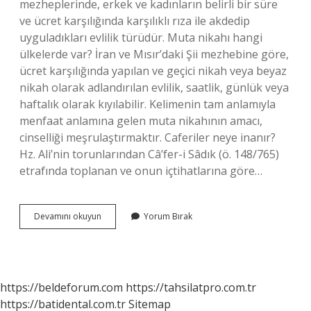
mezheplerinde, erkek ve kadınların belirli bir süre
ve ücret karşılığında karşılıklı rıza ile akdedip
uyguladıkları evlilik türüdür. Muta nikahı hangi
ülkelerde var? İran ve Mısır’daki Şii mezhebine göre,
ücret karşılığında yapılan ve geçici nikah veya beyaz
nikah olarak adlandırılan evlilik, saatlik, günlük veya
haftalık olarak kıyılabilir. Kelimenin tam anlamıyla
menfaat anlamına gelen muta nikahının amacı,
cinselliği meşrulaştırmaktır. Caferiler neye inanır?
Hz. Ali’nin torunlarından Câ’fer-i Sâdık (ö. 148/765)
etrafında toplanan ve onun içtihatlarına göre…
Caferilikte
Devamını okuyun
Yorum Bırak
Muta
Nikahı
Var
Mıdır
https://beldeforum.com
https://tahsilatpro.com.tr
https://batidental.com.tr
Sitemap