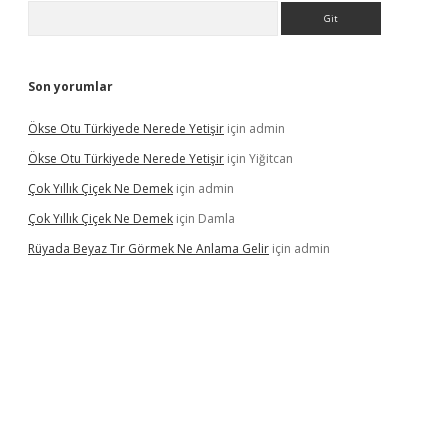
Arama
Son yorumlar
Ökse Otu Türkiyede Nerede Yetişir
için
admin
Ökse Otu Türkiyede Nerede Yetişir
için
Yiğitcan
Çok Yıllık Çiçek Ne Demek
için
admin
Çok Yıllık Çiçek Ne Demek
için
Damla
Rüyada Beyaz Tır Görmek Ne Anlama Gelir
için
admin
ino giriş
www.betexper.xyz/