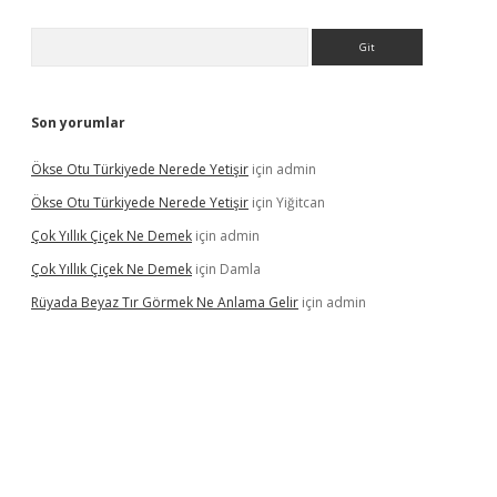
Arama
Son yorumlar
Ökse Otu Türkiyede Nerede Yetişir
için
admin
Ökse Otu Türkiyede Nerede Yetişir
için
Yiğitcan
Çok Yıllık Çiçek Ne Demek
için
admin
Çok Yıllık Çiçek Ne Demek
için
Damla
Rüyada Beyaz Tır Görmek Ne Anlama Gelir
için
admin
no giriş
www.betexper.xyz/