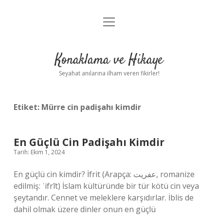
menüyü
Anasayfa
aç
Gizlilik Politikası
Konaklama ve Hikaye
Yasal Uyarı
Seyahat anılarına ilham veren fikirler!
Hakkımızda
Etiket:
Mürre cin padişahı kimdir
En Güçlü Cin Padişahı Kimdir
Tarih: Ekim 1, 2024
En güçlü cin kimdir? İfrit (Arapça: عفريت‎, romanize
edilmiş: ʿifrīt) İslam kültüründe bir tür kötü cin veya
şeytandır. Cennet ve meleklere karşıdırlar. İblis de
dahil olmak üzere dinler onun en güçlü