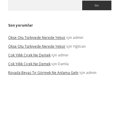
Arama
Son yorumlar
Ökse Otu Türkiyede Nerede Yetişir
için
admin
Ökse Otu Türkiyede Nerede Yetişir
için
Yiğitcan
Çok Yıllık Çiçek Ne Demek
için
admin
Çok Yıllık Çiçek Ne Demek
için
Damla
Rüyada Beyaz Tır Görmek Ne Anlama Gelir
için
admin
no giriş
www.betexper.xyz/