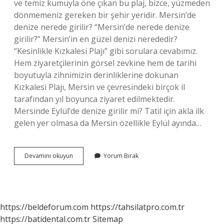
ve temiz kumuyla öne çıkan bu plaj, bizce, yüzmeden
dönmemeniz gereken bir şehir yeridir. Mersin’de
denize nerede girilir? “Mersin’de nerede denize
girilir?” Mersin’in en güzel denizi nerededir?
“Kesinlikle Kızkalesi Plajı” gibi sorulara cevabımız.
Hem ziyaretçilerinin görsel zevkine hem de tarihi
boyutuyla zihnimizin derinliklerine dokunan
Kızkalesi Plajı, Mersin ve çevresindeki birçok il
tarafından yıl boyunca ziyaret edilmektedir.
Mersinde Eylül’de denize girilir mi? Tatil için akla ilk
gelen yer olmasa da Mersin özellikle Eylül ayında…
Mersinde
Devamını okuyun
Yorum Bırak
Yüzülür
Mü
https://beldeforum.com
https://tahsilatpro.com.tr
https://batidental.com.tr
Sitemap