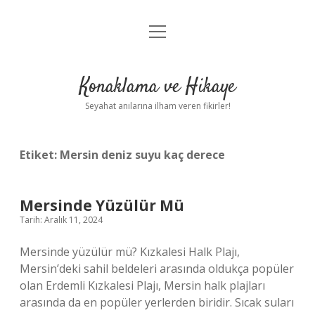
menüyü
Anasayfa
aç
Gizlilik Politikası
Konaklama ve Hikaye
Yasal Uyarı
Seyahat anılarına ilham veren fikirler!
Hakkımızda
Etiket:
Mersin deniz suyu kaç derece
Mersinde Yüzülür Mü
Tarih: Aralık 11, 2024
Mersinde yüzülür mü? Kızkalesi Halk Plajı,
Mersin’deki sahil beldeleri arasında oldukça popüler
olan Erdemli Kızkalesi Plajı, Mersin halk plajları
arasında da en popüler yerlerden biridir. Sıcak suları