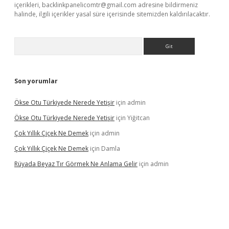
içerikleri,
backlinkpanelicomtr@gmail.com
adresine bildirmeniz
halinde, ilgili içerikler yasal süre içerisinde sitemizden kaldırılacaktır.
Arama
Son yorumlar
Ökse Otu Türkiyede Nerede Yetişir
için
admin
Ökse Otu Türkiyede Nerede Yetişir
için
Yiğitcan
Çok Yıllık Çiçek Ne Demek
için
admin
Çok Yıllık Çiçek Ne Demek
için
Damla
Rüyada Beyaz Tır Görmek Ne Anlama Gelir
için
admin