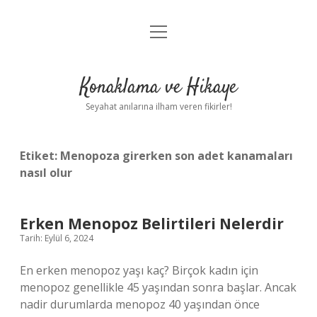
menüyü
Anasayfa
aç
Gizlilik Politikası
Konaklama ve Hikaye
Yasal Uyarı
Seyahat anılarına ilham veren fikirler!
Hakkımızda
Etiket:
Menopoza girerken son adet kanamaları
nasıl olur
Erken Menopoz Belirtileri Nelerdir
Tarih: Eylül 6, 2024
En erken menopoz yaşı kaç? Birçok kadın için
menopoz genellikle 45 yaşından sonra başlar. Ancak
nadir durumlarda menopoz 40 yaşından önce