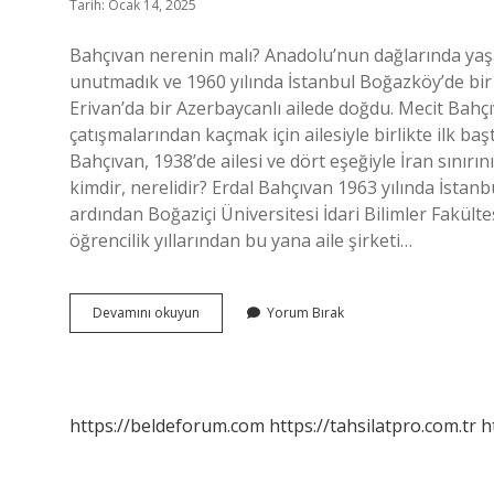
Tarih: Ocak 14, 2025
Bahçıvan nerenin malı? Anadolu’nun dağlarında yaş
unutmadık ve 1960 yılında İstanbul Boğazköy’de bir
Erivan’da bir Azerbaycanlı ailede doğdu. Mecit Ba
çatışmalarından kaçmak için ailesiyle birlikte ilk başt
Bahçıvan, 1938’de ailesi ve dört eşeğiyle İran sınırın
kimdir, nerelidir? Erdal Bahçıvan 1963 yılında İsta
ardından Boğaziçi Üniversitesi İdari Bilimler Fakült
öğrencilik yıllarından bu yana aile şirketi…
Bahçıvan
Devamını okuyun
Yorum Bırak
Nereli
https://beldeforum.com
https://tahsilatpro.com.tr
h