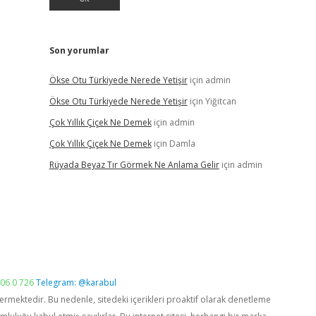
Son yorumlar
Ökse Otu Türkiyede Nerede Yetişir
için
admin
Ökse Otu Türkiyede Nerede Yetişir
için
Yiğitcan
Çok Yıllık Çiçek Ne Demek
için
admin
Çok Yıllık Çiçek Ne Demek
için
Damla
Rüyada Beyaz Tır Görmek Ne Anlama Gelir
için
admin
06 0 726
Telegram: @karabul
vermektedir. Bu nedenle, sitedeki içerikleri proaktif olarak denetleme