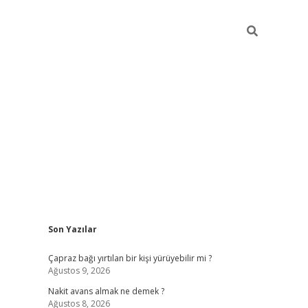
Sidebar
Son Yazılar
ilbet yeni giriş
ilbet giriş
vdcasino giriş
ww
Çapraz bağı yırtılan bir kişi yürüyebilir mi ?
Ağustos 9, 2026
Nakit avans almak ne demek ?
Ağustos 8, 2026