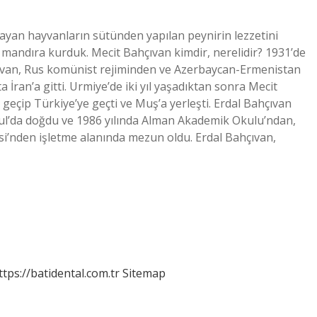
ayan hayvanların sütünden yapılan peynirin lezzetini
 mandıra kurduk. Mecit Bahçıvan kimdir, nerelidir? 1931’de
hçıvan, Rus komünist rejiminden ve Azerbaycan-Ermenistan
a İran’a gitti. Urmiye’de iki yıl yaşadıktan sonra Mecit
ı geçip Türkiye’ye geçti ve Muş’a yerleşti. Erdal Bahçıvan
nbul’da doğdu ve 1986 yılında Alman Akademik Okulu’ndan,
esi’nden işletme alanında mezun oldu. Erdal Bahçıvan,
ttps://batidental.com.tr
Sitemap