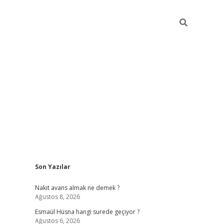
Sidebar
Son Yazılar
ilbet yeni giriş
ilbet giriş
vdcasino giriş
w
Nakit avans almak ne demek ?
Ağustos 8, 2026
Esmaül Hüsna hangi surede geçiyor ?
Ağustos 6, 2026