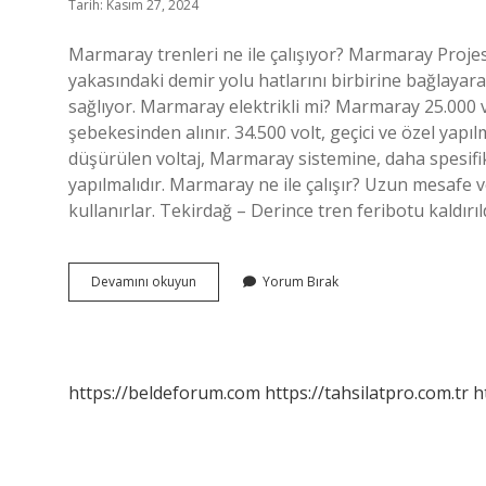
Tarih: Kasım 27, 2024
Marmaray trenleri ne ile çalışıyor? Marmaray Projes
yakasındaki demir yolu hatlarını birbirine bağlayara
sağlıyor. Marmaray elektrikli mi? Marmaray 25.000 vol
şebekesinden alınır. 34.500 volt, geçici ve özel yapıl
düşürülen voltaj, Marmaray sistemine, daha spesifik 
yapılmalıdır. Marmaray ne ile çalışır? Uzun mesafe v
kullanırlar. Tekirdağ – Derince tren feribotu kaldırıl
Marmaray
Devamını okuyun
Yorum Bırak
Treni
Elektrikli
Mi
https://beldeforum.com
https://tahsilatpro.com.tr
h