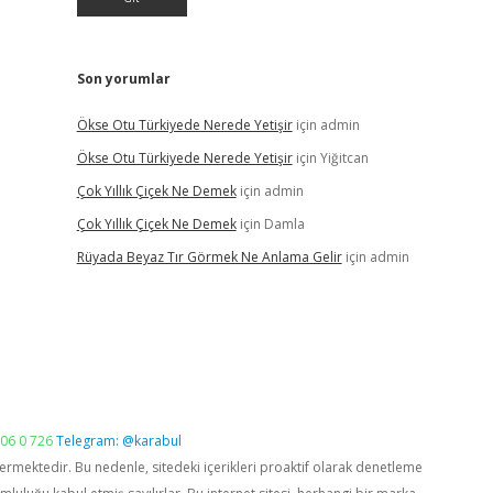
Son yorumlar
Ökse Otu Türkiyede Nerede Yetişir
için
admin
Ökse Otu Türkiyede Nerede Yetişir
için
Yiğitcan
Çok Yıllık Çiçek Ne Demek
için
admin
Çok Yıllık Çiçek Ne Demek
için
Damla
Rüyada Beyaz Tır Görmek Ne Anlama Gelir
için
admin
06 0 726
Telegram: @karabul
vermektedir. Bu nedenle, sitedeki içerikleri proaktif olarak denetleme