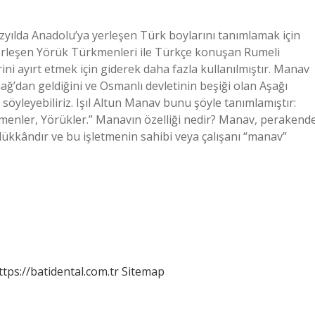
üzyılda Anadolu’ya yerleşen Türk boylarını tanımlamak için
e yerleşen Yörük Türkmenleri ile Türkçe konuşan Rumeli
ni ayırt etmek için giderek daha fazla kullanılmıştır. Manav
’dan geldiğini ve Osmanlı devletinin beşiği olan Aşağı
 söyleyebiliriz. Işıl Altun Manav bunu şöyle tanımlamıştır:
menler, Yörükler.” Manavın özelliği nedir? Manav, perakend
ükkândır ve bu işletmenin sahibi veya çalışanı “manav”
ttps://batidental.com.tr
Sitemap