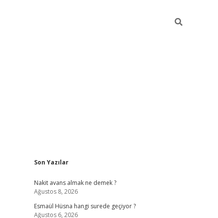
Sidebar
Son Yazılar
ilbet yeni giriş
ilbet giriş
vdcasino giriş
w
Nakit avans almak ne demek ?
Ağustos 8, 2026
Esmaül Hüsna hangi surede geçiyor ?
Ağustos 6, 2026