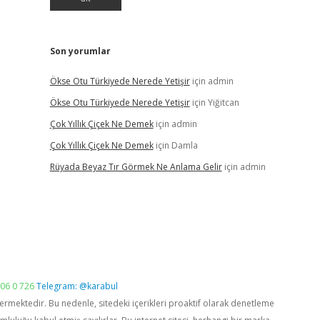
Son yorumlar
Ökse Otu Türkiyede Nerede Yetişir
için
admin
Ökse Otu Türkiyede Nerede Yetişir
için
Yiğitcan
Çok Yıllık Çiçek Ne Demek
için
admin
Çok Yıllık Çiçek Ne Demek
için
Damla
Rüyada Beyaz Tır Görmek Ne Anlama Gelir
için
admin
06 0 726
Telegram: @karabul
vermektedir. Bu nedenle, sitedeki içerikleri proaktif olarak denetleme