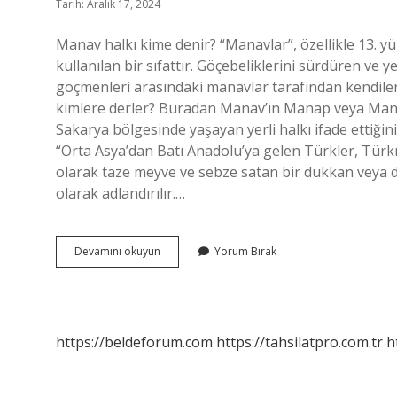
Tarih: Aralık 17, 2024
Manav halkı kime denir? “Manavlar”, özellikle 13. y
kullanılan bir sıfattır. Göçebeliklerini sürdüren v
göçmenleri arasındaki manavlar tarafından kendileri
kimlere derler? Buradan Manav’ın Manap veya Manağ
Sakarya bölgesinde yaşayan yerli halkı ifade ettiğini
“Orta Asya’dan Batı Anadolu’ya gelen Türkler, Türk
olarak taze meyve ve sebze satan bir dükkan veya d
olarak adlandırılır.…
Manav
Devamını okuyun
Yorum Bırak
Olmak
Nedir
https://beldeforum.com
https://tahsilatpro.com.tr
h