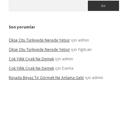
Arama
Son yorumlar
Ökse Otu Türkiyede Nerede Yetişir
için
admin
Ökse Otu Türkiyede Nerede Yetişir
için
Yiğitcan
Çok Yıllık Çiçek Ne Demek
için
admin
Çok Yıllık Çiçek Ne Demek
için
Damla
Rüyada Beyaz Tır Görmek Ne Anlama Gelir
için
admin
no giriş
www.betexper.xyz/