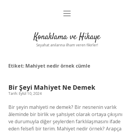
menüyü
Anasayfa
aç
Gizlilik Politikası
Konaklama ve Hikaye
Yasal Uyarı
Seyahat anılarına ilham veren fikirler!
Hakkımızda
Etiket:
Mahiyet nedir örnek cümle
Bir Şeyi Mahiyet Ne Demek
Tarih: Eylül 10, 2024
Bir şeyin mahiyeti ne demek? Bir nesnenin varlık
âleminde bir birlik ve şahsiyet olarak ortaya çıkışını
ve durumuyla diğer şeylerden farklılaşmasını ifade
eden felsefi bir terim. Mahiyet nedir örnek? Arapça