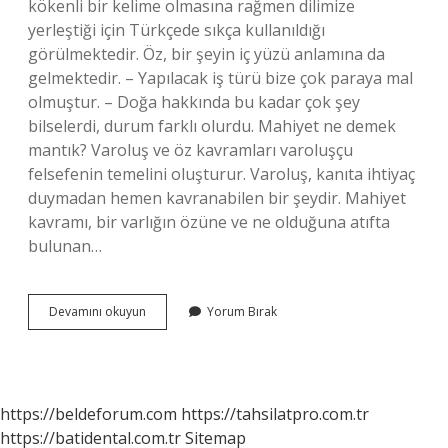
kökenli bir kelime olmasına rağmen dilimize
yerleştiği için Türkçede sıkça kullanıldığı
görülmektedir. Öz, bir şeyin iç yüzü anlamına da
gelmektedir. – Yapılacak iş türü bize çok paraya mal
olmuştur. – Doğa hakkında bu kadar çok şey
bilselerdi, durum farklı olurdu. Mahiyet ne demek
mantık? Varoluş ve öz kavramları varoluşçu
felsefenin temelini oluşturur. Varoluş, kanıta ihtiyaç
duymadan hemen kavranabilen bir şeydir. Mahiyet
kavramı, bir varlığın özüne ve ne olduğuna atıfta
bulunan…
Bir
Devamını okuyun
Yorum Bırak
Şeyi
Mahiyet
Ne
Demek
https://beldeforum.com
https://tahsilatpro.com.tr
https://batidental.com.tr
Sitemap