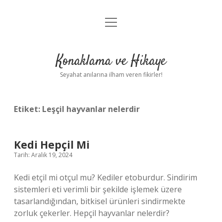
menüyü
Anasayfa
aç
Gizlilik Politikası
Konaklama ve Hikaye
Yasal Uyarı
Seyahat anılarına ilham veren fikirler!
Hakkımızda
Etiket:
Leşçil hayvanlar nelerdir
Kedi Hepçil Mi
Tarih: Aralık 19, 2024
Kedi etçil mi otçul mu? Kediler etoburdur. Sindirim
sistemleri eti verimli bir şekilde işlemek üzere
tasarlandığından, bitkisel ürünleri sindirmekte
zorluk çekerler. Hepçil hayvanlar nelerdir?