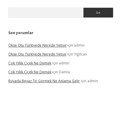
Arama
Son yorumlar
Ökse Otu Türkiyede Nerede Yetişir
için
admin
Ökse Otu Türkiyede Nerede Yetişir
için
Yiğitcan
Çok Yıllık Çiçek Ne Demek
için
admin
Çok Yıllık Çiçek Ne Demek
için
Damla
Rüyada Beyaz Tır Görmek Ne Anlama Gelir
için
admin
no giriş
www.betexper.xyz/