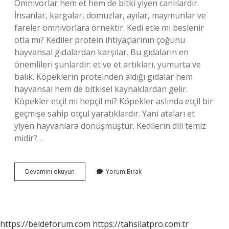
Omnivorlar hem et hem de bitki yiyen canlılardır.
İnsanlar, kargalar, domuzlar, ayılar, maymunlar ve
fareler omnivorlara örnektir. Kedi etle mi beslenir
otla mı? Kediler protein ihtiyaçlarının çoğunu
hayvansal gıdalardan karşılar. Bu gıdaların en
önemlileri şunlardır: et ve et artıkları, yumurta ve
balık. Köpeklerin proteinden aldığı gıdalar hem
hayvansal hem de bitkisel kaynaklardan gelir.
Köpekler etçil mi hepçil mi? Köpekler aslında etçil bir
geçmişe sahip otçul yaratıklardır. Yani ataları et
yiyen hayvanlara dönüşmüştür. Kedilerin dili temiz
midir?…
Kedi
Devamını okuyun
Yorum Bırak
Hepçil
Mi
https://beldeforum.com
https://tahsilatpro.com.tr