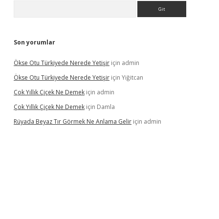
Arama
Son yorumlar
Ökse Otu Türkiyede Nerede Yetişir
için
admin
Ökse Otu Türkiyede Nerede Yetişir
için
Yiğitcan
Çok Yıllık Çiçek Ne Demek
için
admin
Çok Yıllık Çiçek Ne Demek
için
Damla
Rüyada Beyaz Tır Görmek Ne Anlama Gelir
için
admin
no giriş
www.betexper.xyz/