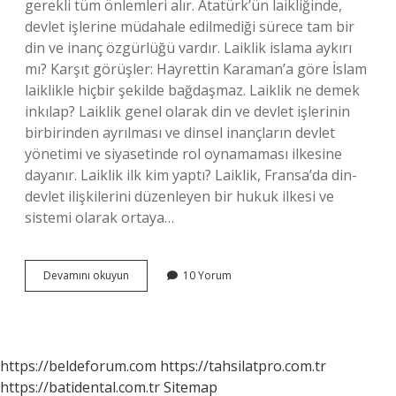
gerekli tüm önlemleri alır. Atatürk’ün laikliğinde,
devlet işlerine müdahale edilmediği sürece tam bir
din ve inanç özgürlüğü vardır. Laiklik islama aykırı
mı? Karşıt görüşler: Hayrettin Karaman’a göre İslam
laiklikle hiçbir şekilde bağdaşmaz. Laiklik ne demek
inkılap? Laiklik genel olarak din ve devlet işlerinin
birbirinden ayrılması ve dinsel inançların devlet
yönetimi ve siyasetinde rol oynamaması ilkesine
dayanır. Laiklik ilk kim yaptı? Laiklik, Fransa’da din-
devlet ilişkilerini düzenleyen bir hukuk ilkesi ve
sistemi olarak ortaya…
Laiklik
Devamını okuyun
10 Yorum
Nedir
Ne
Anlama
Gelir
https://beldeforum.com
https://tahsilatpro.com.tr
https://batidental.com.tr
Sitemap