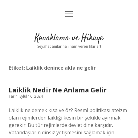
menüyü
Anasayfa
aç
Gizlilik Politikası
Konaklama ve Hikaye
Yasal Uyarı
Seyahat anılarına ilham veren fikirler!
Hakkımızda
Etiket:
Laiklik denince akla ne gelir
Laiklik Nedir Ne Anlama Gelir
Tarih: Eylül 16, 2024
Laiklik ne demek kısa ve öz? Resmî politikası ateizm
olan rejimlerden laikliği kesin bir şekilde ayırmak
gerekir. Bu tür rejimlerde devlet dine karşıdır.
Vatandaşların dinsiz yetişmesini sağlamak için