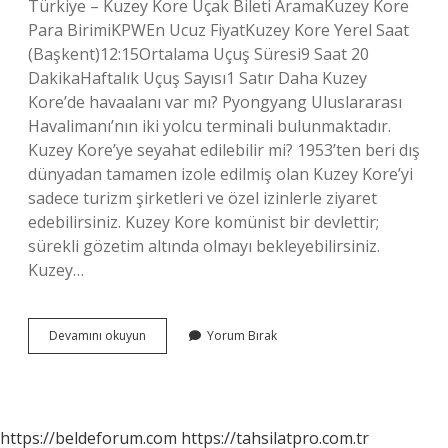
Türkiye – Kuzey Kore Uçak Bileti AramaKuzey Kore
Para BirimiKPWEn Ucuz FiyatKuzey Kore Yerel Saat
(Başkent)12:15Ortalama Uçuş Süresi9 Saat 20
DakikaHaftalık Uçuş Sayısı1 Satır Daha Kuzey
Kore’de havaalanı var mı? Pyongyang Uluslararası
Havalimanı’nın iki yolcu terminali bulunmaktadır.
Kuzey Kore’ye seyahat edilebilir mi? 1953’ten beri dış
dünyadan tamamen izole edilmiş olan Kuzey Kore’yi
sadece turizm şirketleri ve özel izinlerle ziyaret
edebilirsiniz. Kuzey Kore komünist bir devlettir;
sürekli gözetim altında olmayı bekleyebilirsiniz.
Kuzey…
Kuzey
Devamını okuyun
Yorum Bırak
Koreye
Uçak
Var
Mı
https://beldeforum.com
https://tahsilatpro.com.tr