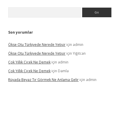
Arama
Son yorumlar
Ökse Otu Türkiyede Nerede Yetişir
için
admin
Ökse Otu Türkiyede Nerede Yetişir
için
Yiğitcan
Çok Yıllık Çiçek Ne Demek
için
admin
Çok Yıllık Çiçek Ne Demek
için
Damla
Rüyada Beyaz Tır Görmek Ne Anlama Gelir
için
admin
no giriş
www.betexper.xyz/