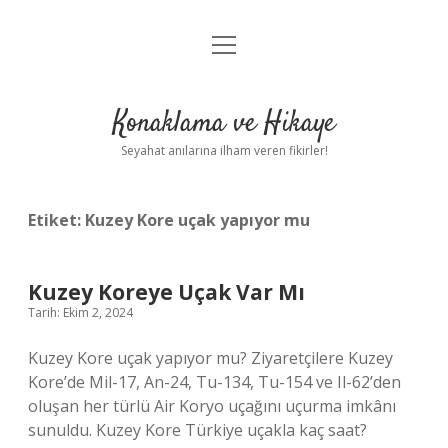
menüyü
Anasayfa
aç
Gizlilik Politikası
Konaklama ve Hikaye
Yasal Uyarı
Seyahat anılarına ilham veren fikirler!
Hakkımızda
Etiket:
Kuzey Kore uçak yapıyor mu
Kuzey Koreye Uçak Var Mı
Tarih: Ekim 2, 2024
Kuzey Kore uçak yapıyor mu? Ziyaretçilere Kuzey
Kore’de Mil-17, An-24, Tu-134, Tu-154 ve Il-62’den
oluşan her türlü Air Koryo uçağını uçurma imkânı
sunuldu. Kuzey Kore Türkiye uçakla kaç saat?