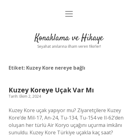
menüyü
Anasayfa
aç
Gizlilik Politikası
Konaklama ve Hikaye
Yasal Uyarı
Seyahat anılarına ilham veren fikirler!
Hakkımızda
Etiket:
Kuzey Kore nereye bağlı
Kuzey Koreye Uçak Var Mı
Tarih: Ekim 2, 2024
Kuzey Kore uçak yapıyor mu? Ziyaretçilere Kuzey
Kore’de Mil-17, An-24, Tu-134, Tu-154 ve Il-62’den
oluşan her türlü Air Koryo uçağını uçurma imkânı
sunuldu. Kuzey Kore Türkiye uçakla kaç saat?