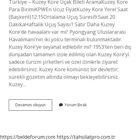
Türkiye – Kuzey Kore Uçak Bileti AramaKuzey Kore
Para BirimiKPWEn Ucuz FiyatKuzey Kore Yerel Saat
(Başkent)12:15Ortalama Uçuş Süresi9 Saat 20
DakikaHaftalık Uçuş Sayısı1 Satır Daha Kuzey
Kore’de havaalanı var mı? Pyongyang Uluslararası
Havalimanı’nın iki yolcu terminali bulunmaktadır.
Kuzey Kore’ye seyahat edilebilir mi? 1953’ten beri dış
dünyadan tamamen izole edilmiş olan Kuzey Kore’yi
sadece turizm şirketleri ve özel izinlerle ziyaret
edebilirsiniz. Kuzey Kore komünist bir devlettir;
sürekli gözetim altında olmayı bekleyebilirsiniz.
Kuzey…
Kuzey
Devamını okuyun
Yorum Bırak
Koreye
Uçak
Var
Mı
https://beldeforum.com
https://tahsilatpro.com.tr