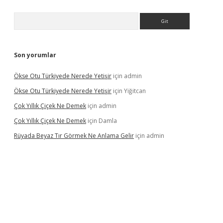
Arama
Son yorumlar
Ökse Otu Türkiyede Nerede Yetişir
için
admin
Ökse Otu Türkiyede Nerede Yetişir
için
Yiğitcan
Çok Yıllık Çiçek Ne Demek
için
admin
Çok Yıllık Çiçek Ne Demek
için
Damla
Rüyada Beyaz Tır Görmek Ne Anlama Gelir
için
admin
ino giriş
www.betexper.xyz/