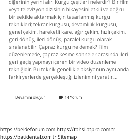
diğerinin yerini alır. Kurgu çeşitleri nelerdir? Bir film
veya televizyon dizisinin hikayesini etkili ve doğru
bir şekilde aktarmak için tasarlanmış kurgu
teknikleri; tekrar kurgusu, devamlılık kurgusu,
genel çekim, hareketli kare, ağır çekim, hızlı çekim,
geri dönüş, ileri dönüş, paralel kurgu olarak
sıralanabilir. Çapraz kurgu ne demek? Film
düzenlemede, çapraz kesme sahneler arasında ileri
geri geçiş yapmayı içeren bir video düzenleme
tekniğidir. Bu teknik genellikle aksiyonun aynı anda
farklı yerlerde gerçekleştiği izlenimini yaratır.…
Bicimsel
Devamını okuyun
14 Yorum
Kurgu
Ne
Demek
https://beldeforum.com
https://tahsilatpro.com.tr
https://batidental.com.tr
Sitemap