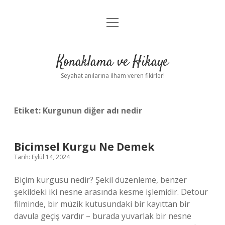
menüyü
Anasayfa
aç
Gizlilik Politikası
Konaklama ve Hikaye
Yasal Uyarı
Seyahat anılarına ilham veren fikirler!
Hakkımızda
Etiket:
Kurgunun diğer adı nedir
Bicimsel Kurgu Ne Demek
Tarih: Eylül 14, 2024
Biçim kurgusu nedir? Şekil düzenleme, benzer
şekildeki iki nesne arasında kesme işlemidir. Detour
filminde, bir müzik kutusundaki bir kayıttan bir
davula geçiş vardır – burada yuvarlak bir nesne