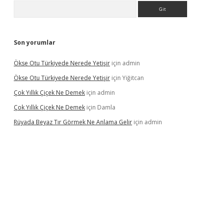
Arama
Son yorumlar
Ökse Otu Türkiyede Nerede Yetişir
için
admin
Ökse Otu Türkiyede Nerede Yetişir
için
Yiğitcan
Çok Yıllık Çiçek Ne Demek
için
admin
Çok Yıllık Çiçek Ne Demek
için
Damla
Rüyada Beyaz Tır Görmek Ne Anlama Gelir
için
admin
dcasino giriş
www.betexper.xyz/