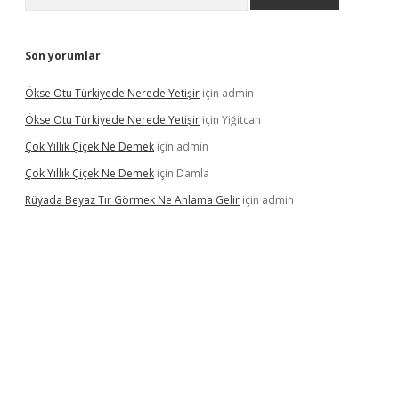
Son yorumlar
Ökse Otu Türkiyede Nerede Yetişir
için
admin
Ökse Otu Türkiyede Nerede Yetişir
için
Yiğitcan
Çok Yıllık Çiçek Ne Demek
için
admin
Çok Yıllık Çiçek Ne Demek
için
Damla
Rüyada Beyaz Tır Görmek Ne Anlama Gelir
için
admin
no giriş
www.betexper.xyz/