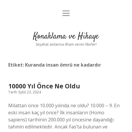
menüyü
Anasayfa
aç
Gizlilik Politikası
Konaklama ve Hikaye
Yasal Uyarı
Seyahat anılarına ilham veren fikirler!
Hakkımızda
Etiket:
Kuranda insan ömrü ne kadardır
10000 Yıl Önce Ne Oldu
Tarih: Eylül 23, 2024
Milattan önce 10.000 yılında ne oldu? 10.000 – 9. En
eski insan kaç yıl önce? İlk insanların (Homo
sapiens) tarihinin 200.000 yıl öncesine dayandığı
tahmin edilmektedir. Ancak Fas’ta bulunan ve