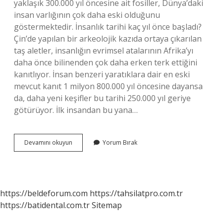
yaklaşık 300.000 yıl öncesine ait fosiller, Dünya’daki
insan varlığının çok daha eski olduğunu
göstermektedir. İnsanlık tarihi kaç yıl önce başladı?
Çin’de yapılan bir arkeolojik kazıda ortaya çıkarılan
taş aletler, insanlığın evrimsel atalarının Afrika’yı
daha önce bilinenden çok daha erken terk ettiğini
kanıtlıyor. İnsan benzeri yaratıklara dair en eski
mevcut kanıt 1 milyon 800.000 yıl öncesine dayansa
da, daha yeni keşifler bu tarihi 250.000 yıl geriye
götürüyor. İlk insandan bu yana…
10000
Devamını okuyun
Yorum Bırak
Yıl
Önce
Ne
Oldu
https://beldeforum.com
https://tahsilatpro.com.tr
https://batidental.com.tr
Sitemap