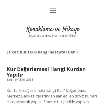
menüyü
Anasayfa
aç
Gizlilik Politikası
Konaklama ve Hikaye
Yasal Uyarı
Seyahat anılarına ilham veren fikirler!
Hakkımızda
Etiket:
Kur farkı hangi hesapta izlenir
Kur Değerlemesi Hangi Kurdan
Yapılır
Tarih: Eylül 29, 2024
Kur farkı değerlemesi hangi Kur? Değerleme,
Merkez Bankası tarafından ilan edilen döviz kurları
esas alınarak yapılır. Elbette bu şekilde yapılan