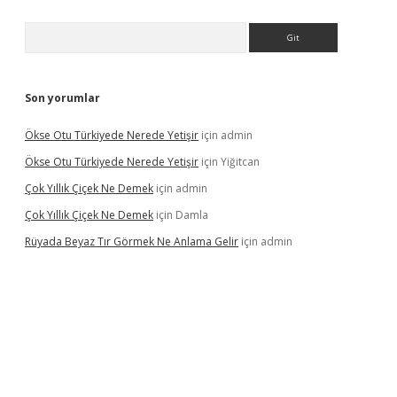
Arama
Son yorumlar
Ökse Otu Türkiyede Nerede Yetişir
için
admin
Ökse Otu Türkiyede Nerede Yetişir
için
Yiğitcan
Çok Yıllık Çiçek Ne Demek
için
admin
Çok Yıllık Çiçek Ne Demek
için
Damla
Rüyada Beyaz Tır Görmek Ne Anlama Gelir
için
admin
no giriş
www.betexper.xyz/