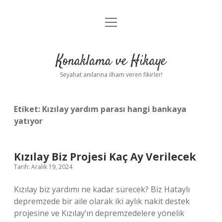
menüyü
Anasayfa
aç
Gizlilik Politikası
Konaklama ve Hikaye
Yasal Uyarı
Seyahat anılarına ilham veren fikirler!
Hakkımızda
Etiket:
Kızılay yardım parası hangi bankaya
yatıyor
Kızılay Biz Projesi Kaç Ay Verilecek
Tarih: Aralık 19, 2024
Kızılay biz yardımı ne kadar sürecek? Biz Hataylı
depremzede bir aile olarak iki aylık nakit destek
projesine ve Kızılay’ın depremzedelere yönelik