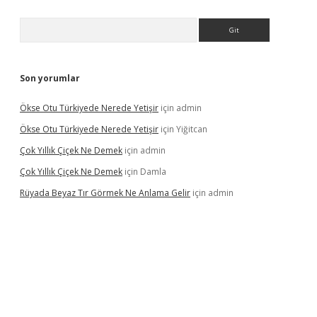
Arama
Son yorumlar
Ökse Otu Türkiyede Nerede Yetişir
için
admin
Ökse Otu Türkiyede Nerede Yetişir
için
Yiğitcan
Çok Yıllık Çiçek Ne Demek
için
admin
Çok Yıllık Çiçek Ne Demek
için
Damla
Rüyada Beyaz Tır Görmek Ne Anlama Gelir
için
admin
no giriş
www.betexper.xyz/