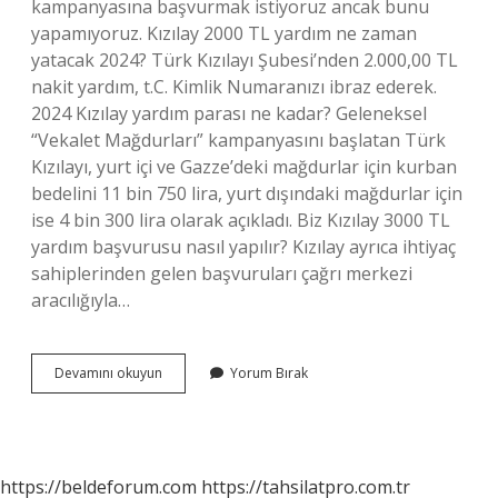
kampanyasına başvurmak istiyoruz ancak bunu
yapamıyoruz. Kızılay 2000 TL yardım ne zaman
yatacak 2024? Türk Kızılayı Şubesi’nden 2.000,00 TL
nakit yardım, t.C. Kimlik Numaranızı ibraz ederek.
2024 Kızılay yardım parası ne kadar? Geleneksel
“Vekalet Mağdurları” kampanyasını başlatan Türk
Kızılayı, yurt içi ve Gazze’deki mağdurlar için kurban
bedelini 11 bin 750 lira, yurt dışındaki mağdurlar için
ise 4 bin 300 lira olarak açıkladı. Biz Kızılay 3000 TL
yardım başvurusu nasıl yapılır? Kızılay ayrıca ihtiyaç
sahiplerinden gelen başvuruları çağrı merkezi
aracılığıyla…
Kızılay
Devamını okuyun
Yorum Bırak
Biz
Projesi
Kaç
Ay
Verilecek
https://beldeforum.com
https://tahsilatpro.com.tr