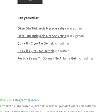
Son yorumlar
Ökse Otu Türkiyede Nerede Yetişir
için
admin
Ökse Otu Türkiyede Nerede Yetişir
için
Yiğitcan
Çok Yıllık Çiçek Ne Demek
için
admin
Çok Yıllık Çiçek Ne Demek
için
Damla
Rüyada Beyaz Tır Görmek Ne Anlama Gelir
için
admin
06 0 726
Telegram: @karabul
vermektedir. Bu nedenle, sitedeki içerikleri proaktif olarak denetleme