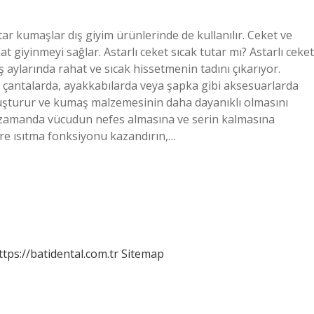
ar kumaşlar dış giyim ürünlerinde de kullanılır. Ceket ve
 giyinmeyi sağlar. Astarlı ceket sıcak tutar mı? Astarlı ceket
 aylarında rahat ve sıcak hissetmenin tadını çıkarıyor.
e, çantalarda, ayakkabılarda veya şapka gibi aksesuarlarda
uşturur ve kumaş malzemesinin daha dayanıklı olmasını
 zamanda vücudun nefes almasına ve serin kalmasına
ere ısıtma fonksiyonu kazandırın,…
ttps://batidental.com.tr
Sitemap