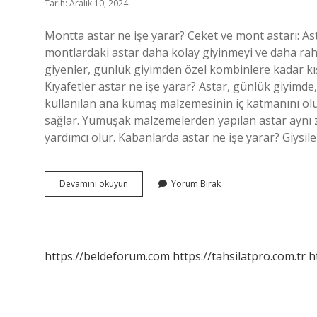
Tarih: Aralık 10, 2024
Montta astar ne işe yarar? Ceket ve mont astarı: Ast
montlardaki astar daha kolay giyinmeyi ve daha rahat
giyenler, günlük giyimden özel kombinlere kadar kış
Kıyafetler astar ne işe yarar? Astar, günlük giyimd
kullanılan ana kumaş malzemesinin iç katmanını ol
sağlar. Yumuşak malzemelerden yapılan astar aynı
yardımcı olur. Kabanlarda astar ne işe yarar? Giysil
Montlarda
Devamını okuyun
Yorum Bırak
Astar
Ne
Işe
Yarar
https://beldeforum.com
https://tahsilatpro.com.tr
h