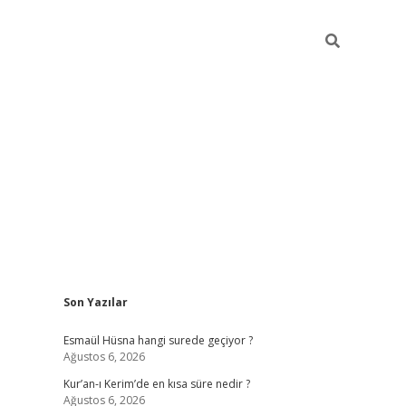
Sidebar
Son Yazılar
ilbet yeni giriş
ilbet giriş
vdcasino giriş
Esmaül Hüsna hangi surede geçiyor ?
Ağustos 6, 2026
Kur’an-ı Kerim’de en kısa süre nedir ?
Ağustos 6, 2026