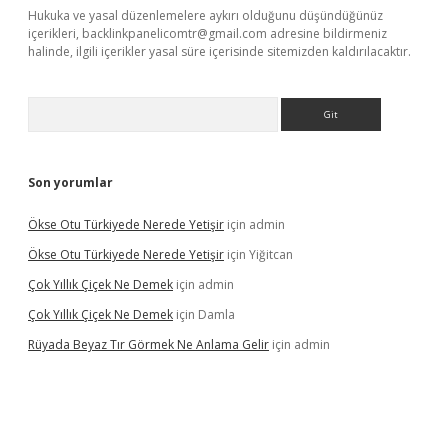
Hukuka ve yasal düzenlemelere aykırı olduğunu düşündüğünüz
içerikleri,
backlinkpanelicomtr@gmail.com
adresine bildirmeniz
halinde, ilgili içerikler yasal süre içerisinde sitemizden kaldırılacaktır.
Arama
Son yorumlar
Ökse Otu Türkiyede Nerede Yetişir
için
admin
Ökse Otu Türkiyede Nerede Yetişir
için
Yiğitcan
Çok Yıllık Çiçek Ne Demek
için
admin
Çok Yıllık Çiçek Ne Demek
için
Damla
Rüyada Beyaz Tır Görmek Ne Anlama Gelir
için
admin