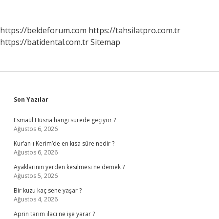
Önemi
Nedir
https://beldeforum.com
https://tahsilatpro.com.tr
https://batidental.com.tr
Sitemap
Sidebar
Son Yazılar
Esmaül Hüsna hangi surede geçiyor ?
Ağustos 6, 2026
Kur’an-ı Kerim’de en kısa süre nedir ?
Ağustos 6, 2026
Ayaklarının yerden kesilmesi ne demek ?
Ağustos 5, 2026
Bir kuzu kaç sene yaşar ?
Ağustos 4, 2026
Aprin tarım ilacı ne işe yarar ?