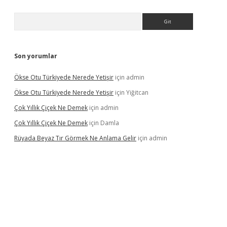
Arama
Son yorumlar
Ökse Otu Türkiyede Nerede Yetişir
için
admin
Ökse Otu Türkiyede Nerede Yetişir
için
Yiğitcan
Çok Yıllık Çiçek Ne Demek
için
admin
Çok Yıllık Çiçek Ne Demek
için
Damla
Rüyada Beyaz Tır Görmek Ne Anlama Gelir
için
admin
no giriş
www.betexper.xyz/