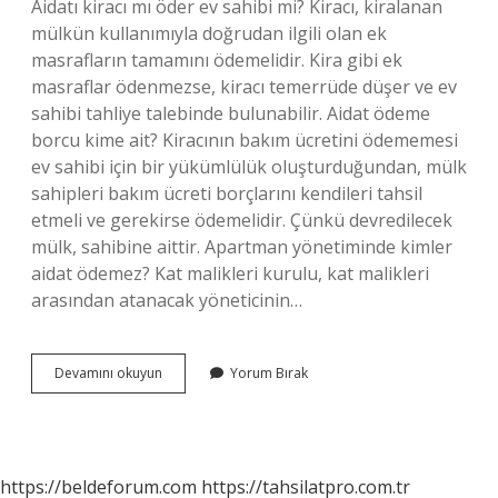
Aidatı kiracı mı öder ev sahibi mi? Kiracı, kiralanan
mülkün kullanımıyla doğrudan ilgili olan ek
masrafların tamamını ödemelidir. Kira gibi ek
masraflar ödenmezse, kiracı temerrüde düşer ve ev
sahibi tahliye talebinde bulunabilir. Aidat ödeme
borcu kime ait? Kiracının bakım ücretini ödememesi
ev sahibi için bir yükümlülük oluşturduğundan, mülk
sahipleri bakım ücreti borçlarını kendileri tahsil
etmeli ve gerekirse ödemelidir. Çünkü devredilecek
mülk, sahibine aittir. Apartman yönetiminde kimler
aidat ödemez? Kat malikleri kurulu, kat malikleri
arasından atanacak yöneticinin…
Aidatı
Devamını okuyun
Yorum Bırak
Kim
Ödemek
Zorunda
https://beldeforum.com
https://tahsilatpro.com.tr