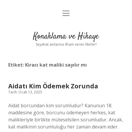
menüyü
Anasayfa
aç
Gizlilik Politikası
Konaklama ve Hikaye
Yasal Uyarı
Seyahat anılarına ilham veren fikirler!
Hakkımızda
Etiket:
Kiracı kat maliki sayılır mı
Aidatı Kim Ödemek Zorunda
Tarih: Ocak 13, 2025
Aidat borcundan kim sorumludur? Kanunun 18.
maddesine göre, borcunu ödemeyen herkes, kat
malikleriyle birlikte müteselsilen sorumludur. Ancak,
kat malikinin sorumluluğu her zaman devam eder.