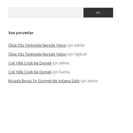
Arama
Son yorumlar
Ökse Otu Türkiyede Nerede Yetişir
için
admin
Ökse Otu Türkiyede Nerede Yetişir
için
Yiğitcan
Çok Yıllık Çiçek Ne Demek
için
admin
Çok Yıllık Çiçek Ne Demek
için
Damla
Rüyada Beyaz Tır Görmek Ne Anlama Gelir
için
admin
no giriş
www.betexper.xyz/