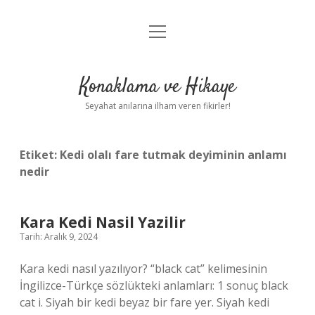
menüyü
Anasayfa
aç
Gizlilik Politikası
Konaklama ve Hikaye
Yasal Uyarı
Seyahat anılarına ilham veren fikirler!
Hakkımızda
Etiket:
Kedi olalı fare tutmak deyiminin anlamı
nedir
Kara Kedi Nasil Yazilir
Tarih: Aralık 9, 2024
Kara kedi nasıl yazılıyor? “black cat” kelimesinin
İngilizce-Türkçe sözlükteki anlamları: 1 sonuç black
cat i. Siyah bir kedi beyaz bir fare yer. Siyah kedi