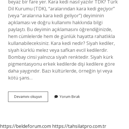
beyaz bir fare yer. Kara kedi nasıl yazılır TDK? Türk
Dil Kurumu (TDK), “aralarından kara kedi geçiyor”
(veya “aralarına kara kedi geliyor”) deyiminin
açıklaması ve doğru kullanımı hakkında bilgi
paylaştı. Bu deyimin açıklamasını öğrendiğinizde,
hem cümlelerde hem de günlük hayatta rahatlıkla
kullanabileceksiniz. Kara kedi nedir? Siyah kediler,
siyah kürklü melez veya safkan evcil kedilerdir.
Bombay cinsi yalnızca siyah renktedir. Siyah kürk
pigmentasyonu erkek kedilerde dişi kedilere göre
daha yaygındır. Bazı kültürlerde, örneğin iyi veya
kötü şans…
Kara
Devamını okuyun
Yorum Bırak
Kedi
Nasil
Yazilir
https://beldeforum.com
https://tahsilatpro.com.tr