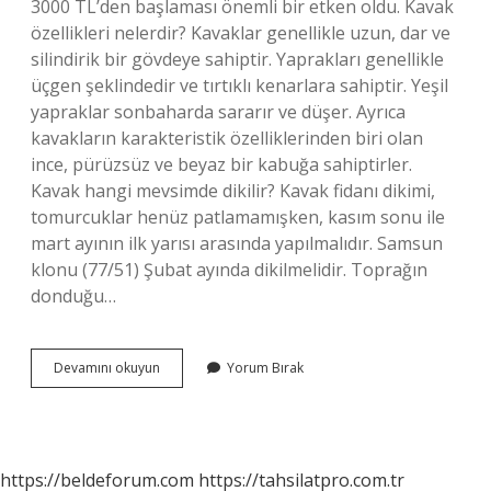
3000 TL’den başlaması önemli bir etken oldu. Kavak
özellikleri nelerdir? Kavaklar genellikle uzun, dar ve
silindirik bir gövdeye sahiptir. Yaprakları genellikle
üçgen şeklindedir ve tırtıklı kenarlara sahiptir. Yeşil
yapraklar sonbaharda sararır ve düşer. Ayrıca
kavakların karakteristik özelliklerinden biri olan
ince, pürüzsüz ve beyaz bir kabuğa sahiptirler.
Kavak hangi mevsimde dikilir? Kavak fidanı dikimi,
tomurcuklar henüz patlamamışken, kasım sonu ile
mart ayının ilk yarısı arasında yapılmalıdır. Samsun
klonu (77/51) Şubat ayında dikilmelidir. Toprağın
donduğu…
Kavak
Devamını okuyun
Yorum Bırak
Hangi
Renk
Olur
https://beldeforum.com
https://tahsilatpro.com.tr