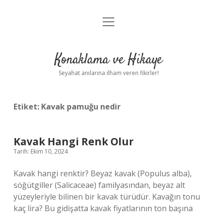
menüyü
Anasayfa
aç
Gizlilik Politikası
Konaklama ve Hikaye
Yasal Uyarı
Seyahat anılarına ilham veren fikirler!
Hakkımızda
Etiket:
Kavak pamuğu nedir
Kavak Hangi Renk Olur
Tarih: Ekim 10, 2024
Kavak hangi renktir? Beyaz kavak (Populus alba),
söğütgiller (Salicaceae) familyasından, beyaz alt
yüzeyleriyle bilinen bir kavak türüdür. Kavağın tonu
kaç lira? Bu gidişatta kavak fiyatlarının ton başına