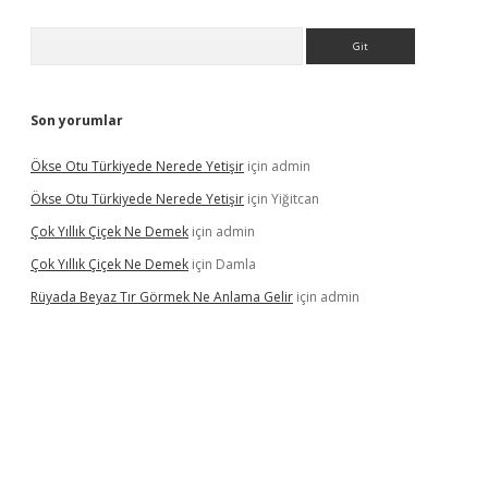
Arama
Son yorumlar
Ökse Otu Türkiyede Nerede Yetişir
için
admin
Ökse Otu Türkiyede Nerede Yetişir
için
Yiğitcan
Çok Yıllık Çiçek Ne Demek
için
admin
Çok Yıllık Çiçek Ne Demek
için
Damla
Rüyada Beyaz Tır Görmek Ne Anlama Gelir
için
admin
no giriş
www.betexper.xyz/