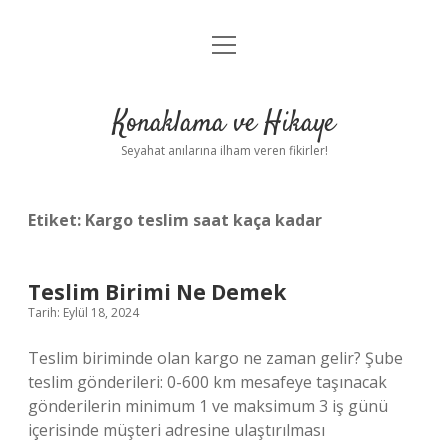
menüyü
Anasayfa
aç
Gizlilik Politikası
Konaklama ve Hikaye
Yasal Uyarı
Seyahat anılarına ilham veren fikirler!
Hakkımızda
Etiket:
Kargo teslim saat kaça kadar
Teslim Birimi Ne Demek
Tarih: Eylül 18, 2024
Teslim biriminde olan kargo ne zaman gelir? Şube
teslim gönderileri: 0-600 km mesafeye taşınacak
gönderilerin minimum 1 ve maksimum 3 iş günü
içerisinde müşteri adresine ulaştırılması