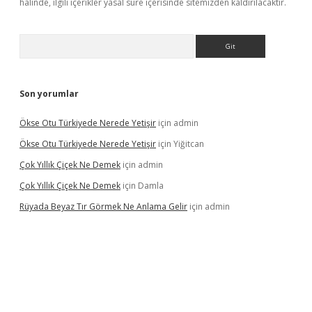
halinde, ilgili içerikler yasal süre içerisinde sitemizden kaldırılacaktır.
Arama
Son yorumlar
Ökse Otu Türkiyede Nerede Yetişir
için
admin
Ökse Otu Türkiyede Nerede Yetişir
için
Yiğitcan
Çok Yıllık Çiçek Ne Demek
için
admin
Çok Yıllık Çiçek Ne Demek
için
Damla
Rüyada Beyaz Tır Görmek Ne Anlama Gelir
için
admin