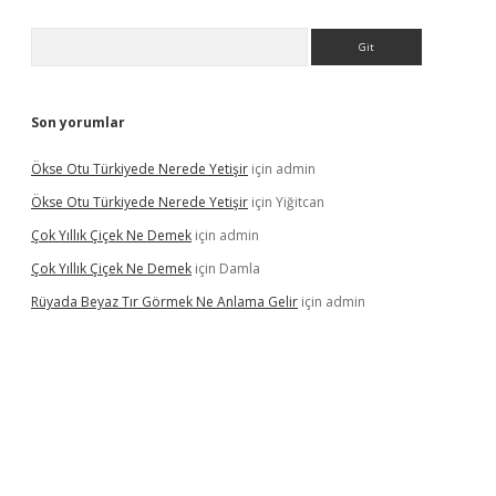
Arama
Son yorumlar
Ökse Otu Türkiyede Nerede Yetişir
için
admin
Ökse Otu Türkiyede Nerede Yetişir
için
Yiğitcan
Çok Yıllık Çiçek Ne Demek
için
admin
Çok Yıllık Çiçek Ne Demek
için
Damla
Rüyada Beyaz Tır Görmek Ne Anlama Gelir
için
admin
no giriş
www.betexper.xyz/