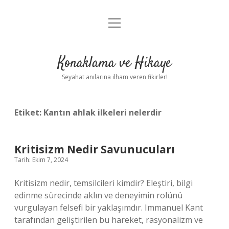
menüyü
Anasayfa
aç
Gizlilik Politikası
Konaklama ve Hikaye
Yasal Uyarı
Seyahat anılarına ilham veren fikirler!
Hakkımızda
Etiket:
Kantın ahlak ilkeleri nelerdir
Kritisizm Nedir Savunucuları
Tarih: Ekim 7, 2024
Kritisizm nedir, temsilcileri kimdir? Eleştiri, bilgi
edinme sürecinde aklın ve deneyimin rolünü
vurgulayan felsefi bir yaklaşımdır. Immanuel Kant
tarafından geliştirilen bu hareket, rasyonalizm ve