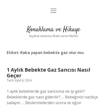
menüyü
Anasayfa
aç
Gizlilik Politikası
Konaklama ve Hikaye
Yasal Uyarı
Seyahat anılarına ilham veren fikirler!
Hakkımızda
Etiket:
Kaka yapan bebekte gaz olur mu
1 Aylık Bebekte Gaz Sancısı Nasıl
Geçer
Tarih: Eylül 8, 2024
1 aylık bebeklerde gaz sancısına ne iyi gelir?
Bebeklerde gaz nasıl giderilir? … Bebeğinizi nazikçe
sallayın. … Beslenmelerden sonra ve öğün