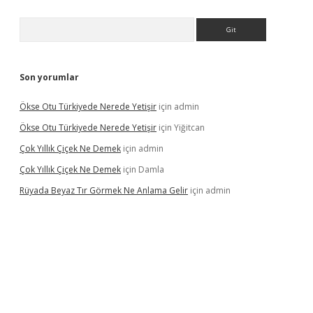
Arama
Son yorumlar
Ökse Otu Türkiyede Nerede Yetişir
için
admin
Ökse Otu Türkiyede Nerede Yetişir
için
Yiğitcan
Çok Yıllık Çiçek Ne Demek
için
admin
Çok Yıllık Çiçek Ne Demek
için
Damla
Rüyada Beyaz Tır Görmek Ne Anlama Gelir
için
admin
ino giriş
www.betexper.xyz/