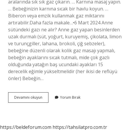
aralarında sık sık gaz çıkarın. … Karnına masaj yapın.
… Bebeğinizin karnına sıcak bir havlu koyun. …
Biberon veya emzik kullanmak gaz miktarını
artırabilir.Daha fazla makale…•6 Mart 2024 Anne
sütündeki gazı ne alır? Anne gaz yapan besinlerden
uzak durmalı (süt, yoğurt, kuruyemiş, çikolata, limon
ve turunçgiller, lahana, brokoli, çiğ sebzeler),
bebeğine düzenli olarak kolik gaz masajı yapmalı,
bebeğin ayaklarını sıcak tutmalı, mide çok gazlı
olduğunda yatağın baş ucundaki ayakları 15
derecelik eğimle yükseltmelidir (her ikisi de reflüyü
önler) Bebeğin…
1
Devamını okuyun
Yorum Bırak
Aylık
Bebekte
Gaz
Sancısı
Nasıl
https://beldeforum.com
https://tahsilatpro.com.tr
Geçer