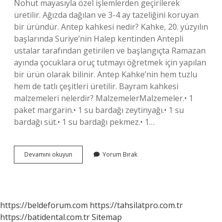
Nohut mayasıyla özel işlemlerden geçirilerek
üretilir. Ağızda dağılan ve 3-4 ay tazeliğini koruyan
bir üründür. Antep kahkesi nedir? Kahke, 20. yüzyılın
başlarında Suriye’nin Halep kentinden Antepli
ustalar tarafından getirilen ve başlangıçta Ramazan
ayında çocuklara oruç tutmayı öğretmek için yapılan
bir ürün olarak bilinir. Antep Kahke’nin hem tuzlu
hem de tatlı çeşitleri üretilir. Bayram kahkesi
malzemeleri nelerdir? MalzemelerMalzemeler.• 1
paket margarin.• 1 su bardağı zeytinyağı.• 1 su
bardağı süt.• 1 su bardağı pekmez.• 1…
1
Devamını okuyun
Yorum Bırak
Köylü
Kahkesi
Kaç
Kalori
https://beldeforum.com
https://tahsilatpro.com.tr
https://batidental.com.tr
Sitemap