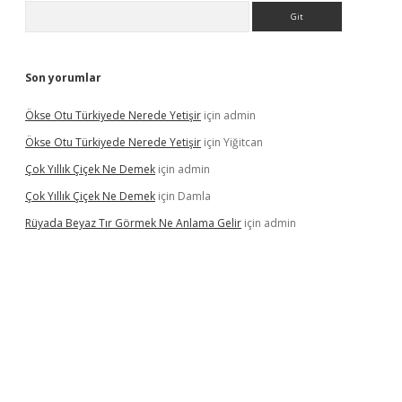
Arama
Son yorumlar
Ökse Otu Türkiyede Nerede Yetişir
için
admin
Ökse Otu Türkiyede Nerede Yetişir
için
Yiğitcan
Çok Yıllık Çiçek Ne Demek
için
admin
Çok Yıllık Çiçek Ne Demek
için
Damla
Rüyada Beyaz Tır Görmek Ne Anlama Gelir
için
admin
giriş
vdcasino giriş
www.betexper.xyz/