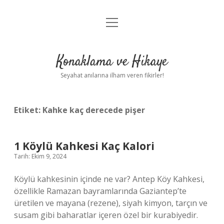
menüyü
Anasayfa
aç
Gizlilik Politikası
Konaklama ve Hikaye
Yasal Uyarı
Seyahat anılarına ilham veren fikirler!
Hakkımızda
Etiket:
Kahke kaç derecede pişer
1 Köylü Kahkesi Kaç Kalori
Tarih: Ekim 9, 2024
Köylü kahkesinin içinde ne var? Antep Köy Kahkesi,
özellikle Ramazan bayramlarında Gaziantep’te
üretilen ve mayana (rezene), siyah kimyon, tarçın ve
susam gibi baharatlar içeren özel bir kurabiyedir.