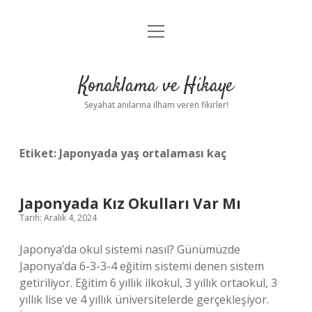
menüyü
Anasayfa
aç
Gizlilik Politikası
Konaklama ve Hikaye
Yasal Uyarı
Seyahat anılarına ilham veren fikirler!
Hakkımızda
Etiket:
Japonyada yaş ortalaması kaç
Japonyada Kız Okulları Var Mı
Tarih: Aralık 4, 2024
Japonya’da okul sistemi nasıl? Günümüzde
Japonya’da 6-3-3-4 eğitim sistemi denen sistem
getiriliyor. Eğitim 6 yıllık ilkokul, 3 yıllık ortaokul, 3
yıllık lise ve 4 yıllık üniversitelerde gerçekleşiyor.