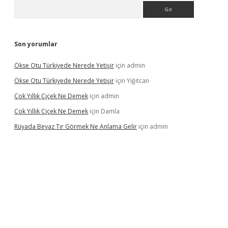
Arama
Son yorumlar
Ökse Otu Türkiyede Nerede Yetişir
için
admin
Ökse Otu Türkiyede Nerede Yetişir
için
Yiğitcan
Çok Yıllık Çiçek Ne Demek
için
admin
Çok Yıllık Çiçek Ne Demek
için
Damla
Rüyada Beyaz Tır Görmek Ne Anlama Gelir
için
admin
no giriş
www.betexper.xyz/