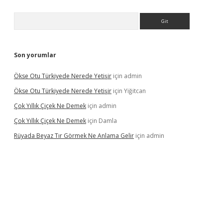
Arama
Son yorumlar
Ökse Otu Türkiyede Nerede Yetişir
için
admin
Ökse Otu Türkiyede Nerede Yetişir
için
Yiğitcan
Çok Yıllık Çiçek Ne Demek
için
admin
Çok Yıllık Çiçek Ne Demek
için
Damla
Rüyada Beyaz Tır Görmek Ne Anlama Gelir
için
admin
no giriş
www.betexper.xyz/