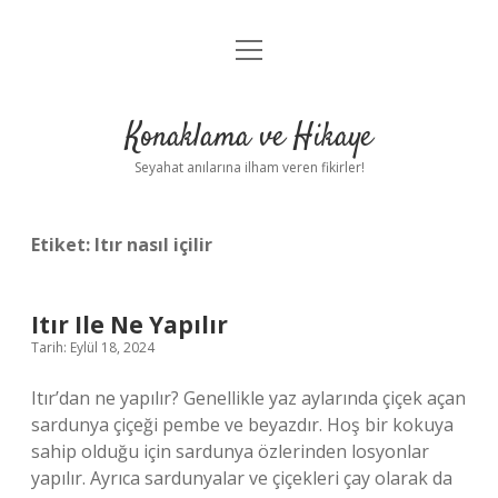
menüyü
Anasayfa
aç
Gizlilik Politikası
Konaklama ve Hikaye
Yasal Uyarı
Seyahat anılarına ilham veren fikirler!
Hakkımızda
Etiket:
Itır nasıl içilir
Itır Ile Ne Yapılır
Tarih: Eylül 18, 2024
Itır’dan ne yapılır? Genellikle yaz aylarında çiçek açan
sardunya çiçeği pembe ve beyazdır. Hoş bir kokuya
sahip olduğu için sardunya özlerinden losyonlar
yapılır. Ayrıca sardunyalar ve çiçekleri çay olarak da