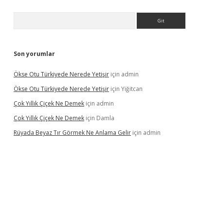
Arama
Son yorumlar
Ökse Otu Türkiyede Nerede Yetişir
için
admin
Ökse Otu Türkiyede Nerede Yetişir
için
Yiğitcan
Çok Yıllık Çiçek Ne Demek
için
admin
Çok Yıllık Çiçek Ne Demek
için
Damla
Rüyada Beyaz Tır Görmek Ne Anlama Gelir
için
admin
no giriş
www.betexper.xyz/