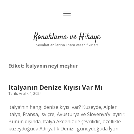
menüyü
Anasayfa
aç
Gizlilik Politikası
Konaklama ve Hikaye
Yasal Uyarı
Seyahat anılarına ilham veren fikirler!
Hakkımızda
Etiket:
İtalyanın neyi meşhur
Italyanın Denize Kıyısı Var Mı
Tarih: Aralık 4, 2024
İtalya’nın hangi denize kıyısı var? Kuzeyde, Alpler
İtalya, Fransa, İsviçre, Avusturya ve Slovenya’yı ayırır.
Bunun dışında, İtalya Akdeniz ile çevrilidir, özellikle
kuzeydoğuda Adriyatik Denizi, güneydoğuda İyon