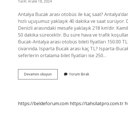
Tarih: Aralık 18, 2024
Antalya Bucak arası otobüs ile kaç saat? Antalya’da
hızlı uçuşumuz yaklaşık 40 dakika ve saat sürüyor. D
Denizli arasındaki mesafe yaklaşık 218 km’dir. Kamil
50 dakika sürecektir. Bu süre hava ve trafik koşulla
Bucak-Antalya arası otobüs bileti fiyatları 150.00 TL’
civarında. Isparta Bucak arası kaç TL? Isparta-Bucak 
seferlerin ortalama bilet fiyatları ise 250…
Antalya
Devamını okuyun
Yorum Bırak
Denizli
Bucak
Kaç
Kilometre
https://beldeforum.com
https://tahsilatpro.com.tr
h