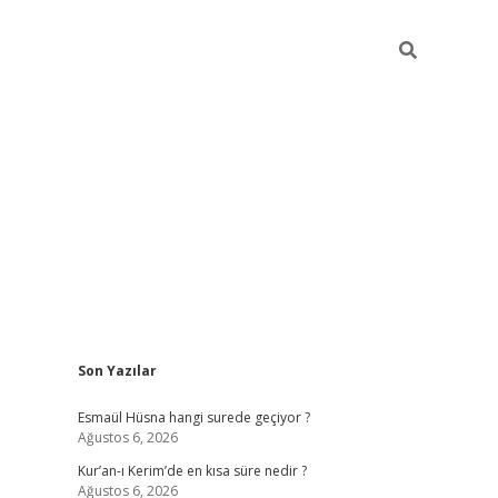
Sidebar
Son Yazılar
ilbet yeni giriş
ilbet giriş
vdcasino giriş
w
Esmaül Hüsna hangi surede geçiyor ?
Ağustos 6, 2026
Kur’an-ı Kerim’de en kısa süre nedir ?
Ağustos 6, 2026