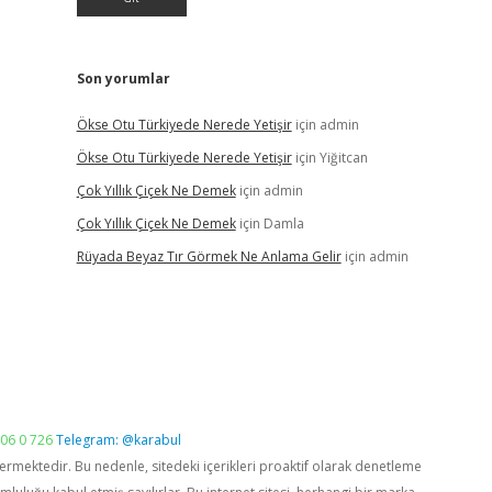
Son yorumlar
Ökse Otu Türkiyede Nerede Yetişir
için
admin
Ökse Otu Türkiyede Nerede Yetişir
için
Yiğitcan
Çok Yıllık Çiçek Ne Demek
için
admin
Çok Yıllık Çiçek Ne Demek
için
Damla
Rüyada Beyaz Tır Görmek Ne Anlama Gelir
için
admin
06 0 726
Telegram: @karabul
vermektedir. Bu nedenle, sitedeki içerikleri proaktif olarak denetleme