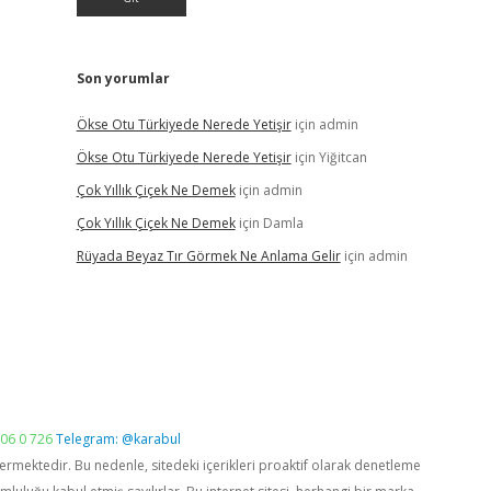
Son yorumlar
Ökse Otu Türkiyede Nerede Yetişir
için
admin
Ökse Otu Türkiyede Nerede Yetişir
için
Yiğitcan
Çok Yıllık Çiçek Ne Demek
için
admin
Çok Yıllık Çiçek Ne Demek
için
Damla
Rüyada Beyaz Tır Görmek Ne Anlama Gelir
için
admin
06 0 726
Telegram: @karabul
vermektedir. Bu nedenle, sitedeki içerikleri proaktif olarak denetleme