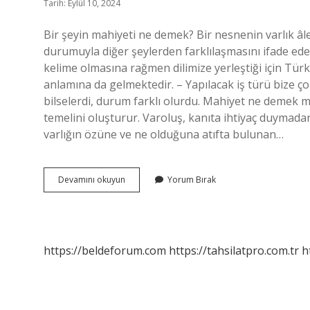
Tarih: Eylül 10, 2024
Bir şeyin mahiyeti ne demek? Bir nesnenin varlık âlem
durumuyla diğer şeylerden farklılaşmasını ifade eden
kelime olmasına rağmen dilimize yerleştiği için Türkç
anlamına da gelmektedir. – Yapılacak iş türü bize 
bilselerdi, durum farklı olurdu. Mahiyet ne demek m
temelini oluşturur. Varoluş, kanıta ihtiyaç duymada
varlığın özüne ve ne olduğuna atıfta bulunan…
Bir
Devamını okuyun
Yorum Bırak
Şeyi
Mahiyet
Ne
Demek
https://beldeforum.com
https://tahsilatpro.com.tr
h