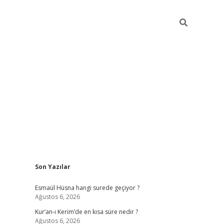
Sidebar
Son Yazılar
ilbet yeni giriş
ilbet giriş
vdcasino giriş
w
Esmaül Hüsna hangi surede geçiyor ?
Ağustos 6, 2026
Kur’an-ı Kerim’de en kısa süre nedir ?
Ağustos 6, 2026