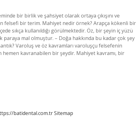
inde bir birlik ve şahsiyet olarak ortaya çıkışını ve
 felsefi bir terim. Mahiyet nedir örnek? Arapça kökenli bir
ede sıkça kullanıldığı görülmektedir. Öz, bir şeyin iç yüzü
çok paraya mal olmuştur. – Doğa hakkında bu kadar çok şey
antık? Varoluş ve öz kavramları varoluşçu felsefenin
n hemen kavranabilen bir şeydir. Mahiyet kavramı, bir
ttps://batidental.com.tr
Sitemap