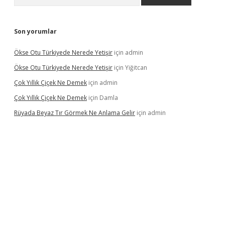
Son yorumlar
Ökse Otu Türkiyede Nerede Yetişir
için
admin
Ökse Otu Türkiyede Nerede Yetişir
için
Yiğitcan
Çok Yıllık Çiçek Ne Demek
için
admin
Çok Yıllık Çiçek Ne Demek
için
Damla
Rüyada Beyaz Tır Görmek Ne Anlama Gelir
için
admin
no giriş
www.betexper.xyz/