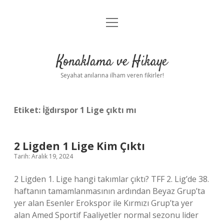
menüyü
Anasayfa
aç
Gizlilik Politikası
Konaklama ve Hikaye
Yasal Uyarı
Seyahat anılarına ilham veren fikirler!
Hakkımızda
Etiket:
İğdırspor 1 Lige çıktı mı
2 Ligden 1 Lige Kim Çıktı
Tarih: Aralık 19, 2024
2 Ligden 1. Lige hangi takımlar çıktı? TFF 2. Lig’de 38.
haftanın tamamlanmasının ardından Beyaz Grup’ta
yer alan Esenler Erokspor ile Kırmızı Grup’ta yer
alan Amed Sportif Faaliyetler normal sezonu lider