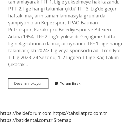
tamamlayarak TFF 1. Lig’e yükselmeye hak kazandı.
PTT 2. lige hangi takımlar çıktı? TFF 3. Lig’de geçen
haftaki maçların tamamlanmasıyla gruplarda
şampiyon olan Kepezspor, TPAO Batman
Petrolspor, Karaköprü Belediyespor ve Bitexen
Adana 1954, TFF 2. Lig’e yükseldi. Geçtiğimiz hafta
ligin 4 grubunda da maçlar oynandı. TFF 1. lige hangi
takımlar çıktı 2024? Lig veya sponsorlu adı Trendyol
1. Lig 2023-24 Sezonu, 1. 2 Ligden 1 Lige Kaç Takım
Çıkacak…
2
Devamını okuyun
Yorum Bırak
Ligden
1
Lige
Kim
Çıktı
https://beldeforum.com
https://tahsilatpro.com.tr
https://batidental.com.tr
Sitemap