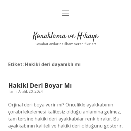
menüyü
Anasayfa
aç
Gizlilik Politikası
Konaklama ve Hikaye
Yasal Uyarı
Seyahat anılarına ilham veren fikirler!
Hakkımızda
Etiket:
Hakiki deri dayanıklı mı
Hakiki Deri Boyar Mı
Tarih: Aralık 20, 2024
Orjinal deri boya verir mi? Öncelikle ayakkabının
çorabı lekelemesi kalitesiz olduğu anlamına gelmez,
tam tersine hakiki deri ayakkabılar renk bırakır. Bu
ayakkabının kaliteli ve hakiki deri olduğunu gösterir,