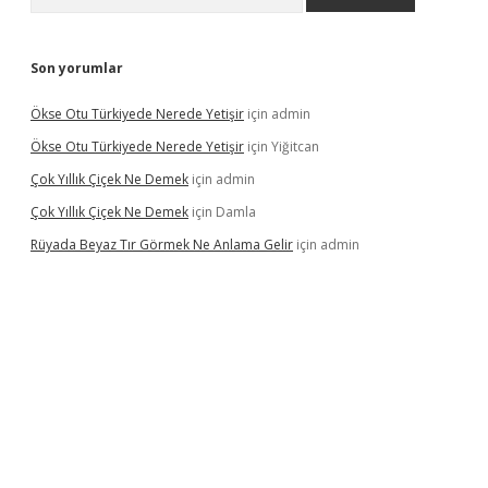
Son yorumlar
Ökse Otu Türkiyede Nerede Yetişir
için
admin
Ökse Otu Türkiyede Nerede Yetişir
için
Yiğitcan
Çok Yıllık Çiçek Ne Demek
için
admin
Çok Yıllık Çiçek Ne Demek
için
Damla
Rüyada Beyaz Tır Görmek Ne Anlama Gelir
için
admin
ino giriş
www.betexper.xyz/