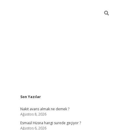
Sidebar
Son Yazılar
ilbet yeni giriş
ilbet giriş
vdcasino giriş
w
Nakit avans almak ne demek ?
Ağustos 8, 2026
Esmaül Hüsna hangi surede geçiyor ?
Ağustos 6, 2026