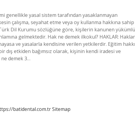
mi genellikle yasal sistem tarafından yasaklanmayan
herkesin çalışma, seyahat etme veya oy kullanma hakkına sahip
 Türk Dil Kurumu sözlüğüne göre, kişilerin kanunen yüküml
anlamına gelmektedir. Hak ne demek ilkokul? HAKLAR: Haklar
ayasa ve yasalarla kendisine verilen yetkilerdir. Eğitim hakkı
 dış etkiden bağımsız olarak, kişinin kendi iradesi ve
k ne demek 3…
ttps://batidental.com.tr
Sitemap