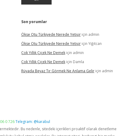
Son yorumlar
Ökse Otu Türkiyede Nerede Yetişir
için
admin
Ökse Otu Türkiyede Nerede Yetişir
için
Yiğitcan
Çok Yıllık Çiçek Ne Demek
için
admin
Çok Yıllık Çiçek Ne Demek
için
Damla
Rüyada Beyaz Tır Görmek Ne Anlama Gelir
için
admin
06 0 726
Telegram: @karabul
vermektedir. Bu nedenle, sitedeki içerikleri proaktif olarak denetleme