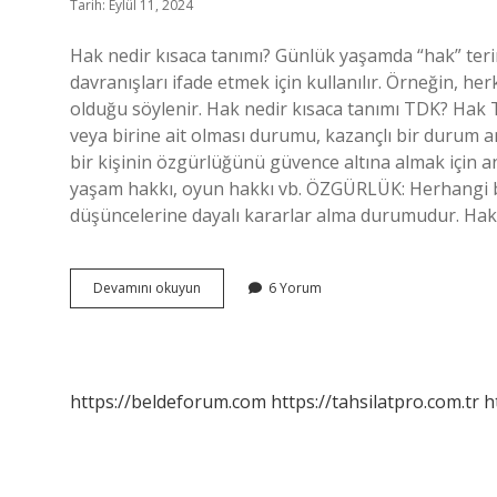
Tarih: Eylül 11, 2024
Hak nedir kısaca tanımı? Günlük yaşamda “hak” teri
davranışları ifade etmek için kullanılır. Örneğin, 
olduğu söylenir. Hak nedir kısaca tanımı TDK? Hak
veya birine ait olması durumu, kazançlı bir durum 
bir kişinin özgürlüğünü güvence altına almak için an
yaşam hakkı, oyun hakkı vb. ÖZGÜRLÜK: Herhangi bir
düşüncelerine dayalı kararlar alma durumudur. Ha
Hak
Devamını okuyun
6 Yorum
Nedir
Kısa
Cevap
https://beldeforum.com
https://tahsilatpro.com.tr
h