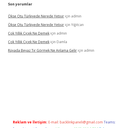
Son yorumlar
Ökse Otu Türkiyede Nerede Yetişir
için
admin
Ökse Otu Türkiyede Nerede Yetişir
için
Yiğitcan
Çok Yıllık Çiçek Ne Demek
için
admin
Çok Yıllık Çiçek Ne Demek
için
Damla
Rüyada Beyaz Tır Görmek Ne Anlama Gelir
için
admin
no giriş
www.betexper.xyz/
Reklam ve İletişim:
E-mail:
backlinkpaneli@gmail.com
Teams: