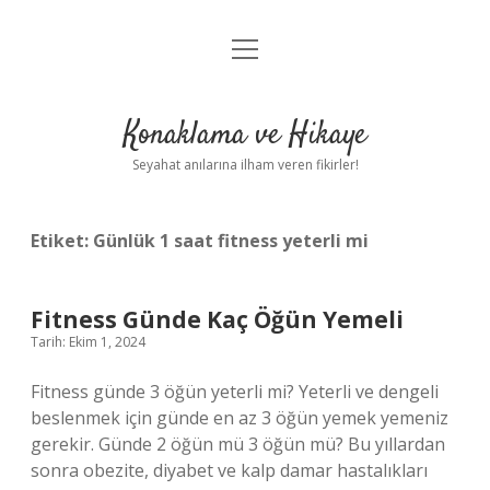
menüyü
Anasayfa
aç
Gizlilik Politikası
Konaklama ve Hikaye
Yasal Uyarı
Seyahat anılarına ilham veren fikirler!
Hakkımızda
Etiket:
Günlük 1 saat fitness yeterli mi
Fitness Günde Kaç Öğün Yemeli
Tarih: Ekim 1, 2024
Fitness günde 3 öğün yeterli mi? Yeterli ve dengeli
beslenmek için günde en az 3 öğün yemek yemeniz
gerekir. Günde 2 öğün mü 3 öğün mü? Bu yıllardan
sonra obezite, diyabet ve kalp damar hastalıkları