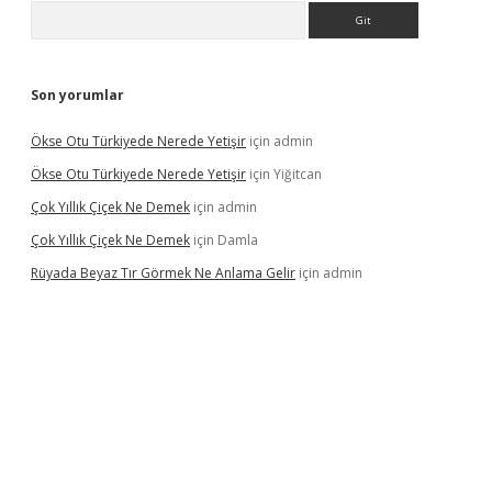
Arama
Son yorumlar
Ökse Otu Türkiyede Nerede Yetişir
için
admin
Ökse Otu Türkiyede Nerede Yetişir
için
Yiğitcan
Çok Yıllık Çiçek Ne Demek
için
admin
Çok Yıllık Çiçek Ne Demek
için
Damla
Rüyada Beyaz Tır Görmek Ne Anlama Gelir
için
admin
casino giriş
www.betexper.xyz/