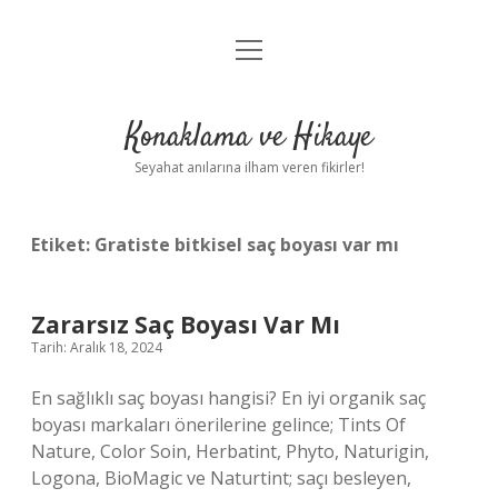
menüyü
Anasayfa
aç
Gizlilik Politikası
Konaklama ve Hikaye
Yasal Uyarı
Seyahat anılarına ilham veren fikirler!
Hakkımızda
Etiket:
Gratiste bitkisel saç boyası var mı
Zararsız Saç Boyası Var Mı
Tarih: Aralık 18, 2024
En sağlıklı saç boyası hangisi? En iyi organik saç
boyası markaları önerilerine gelince; Tints Of
Nature, Color Soin, Herbatint, Phyto, Naturigin,
Logona, BioMagic ve Naturtint; saçı besleyen,